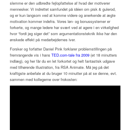
slemme er den udbredte fejlopfattelse af hvad der motiverer
mennesker. Vi indrettet samfundet på idéen om pisk & gulerod,
og er kun langsom ved at komme videre og anerkende at ægte
motivation kommer indefra. Vores løn- og bonussystemer er
forkerte, og mange ledere har svært ved at agere i en virkelighed
hvor “fordi jeg siger det” som argumentationsteknik ikke har den
ønskede effekt på medarbejdernes iver.
Forsker og forfatter Daniel Pink forklarer problemstillingen på
fremrangende vis i hans
TED.com-tale fra 2009
(et 18 minutters
indlæg), og her får du en let forkortet og helt fantastisk udgave
med tilhørende illustration, fra RSA Animate. Må jeg på det
kraftigste anbefale at du bruger 10 minutter på at se denne, evt.
sammen med kollegerne over frokosten: