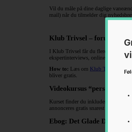
Vil du måle på dine daglige vaneænd
mail) når du tilmelder dig nyhedsbr
Klub Trivsel – forum for al
G
I Klub Trivsel får du flere værktøje
v
ekspertinterviews, online kurser og 
How to:
Læs om
Klub Trivsel her,
S
Føl
bliver gratis.
Videokursus “personlig effe
Kurset finder du inkluderet i medlem
annonceres gratis snarest i nyhedsbre
Ebog: Det Glade Dusin