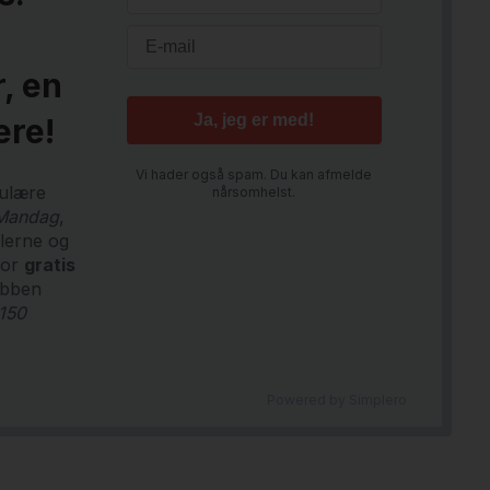
, en
ere!
Vi hader også spam. Du kan afmelde
pulære
nårsomhelst.
 Mandag
,
alerne og
for
gratis
ubben
 150
Powered by
Simplero