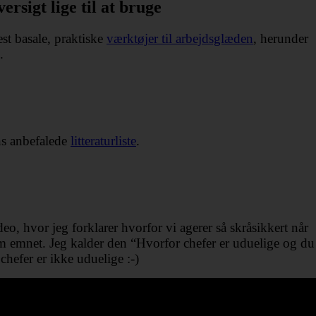
ersigt lige til at bruge
st basale, praktiske
værktøjer til arbejdsglæden
, herunder
.
ons anbefalede
litteraturliste
.
eo, hvor jeg forklarer hvorfor vi agerer så skråsikkert når
om emnet. Jeg kalder den “Hvorfor chefer er uduelige og du
chefer er ikke uduelige :-)