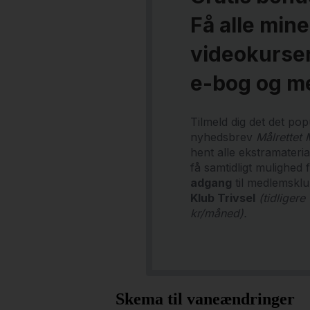
Få alle mine
videokurser
e-bog og m
Tilmeld dig det det po
nyhedsbrev
Målrettet
hent alle ekstramateri
få samtidligt mulighed 
adgang
til medlemskl
Klub Trivsel
(tidligere
kr/måned).
Skema til vaneændringer