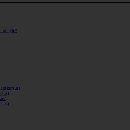
å arbejde?
d
agskursus)
rsus)
sus)
rsus)