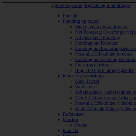
Forside
Foredrag og bøger
Find glæden i forandringen
Nyt Foredrag: Hvorfor går vi p
Arbejdsglæde Foredrag
Foredrag om Robotter
Foredrag om forandringsledelse
Personlig Effektivitet foredrag
Foredrag om vaner og vanebru
Fra stress til trivsel
Bog: 100 tips til arbejdsglæden
Kurser og workshops
Klub Trivsel
Workshops
Arbejdsglæde- ambassadøren (d
Den Effektive Hverdag (dagsku
Personlig Effektivitet (videokur
Bedre Virtuelle Møder (videoku
Referencer
Om Jon
Presse
Kontakt
Podcast