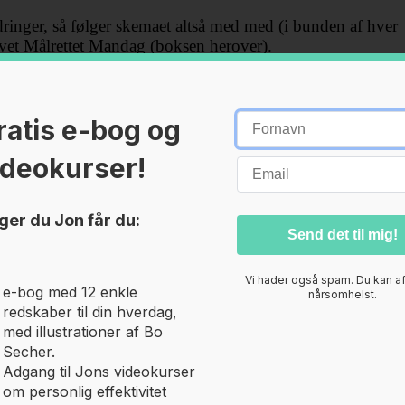
ringer, så følger skemaet altså med med (i bunden af hver
evet Målrettet Mandag (boksen herover).
le der arbejder for den gode arbejdsplads
ratis e-bog og
r og adgang til mine Live webinarer, arkivet med videoer,
ideokurser!
forum til sparring og erfaringsudveksling.
om jeg fortalte, så annoncerer jeg snares at medlemskabet
ger du Jon får du:
ktivitet”
Vi hader også spam. Du kan 
e-bog med 12 enkle
nårsomhelst.
skabet af Klub Trivsel – se lige herover. Som altså
redskaber til din hverdag,
vet!
med illustrationer af Bo
Secher.
Adgang til Jons videokurser
om personlig effektivitet