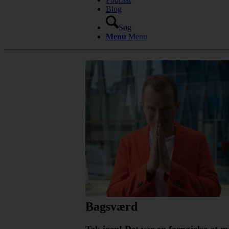
Blog
Søg
Menu
Menu
Bagsværd
Tak igen! Det var en fornøjelse at 