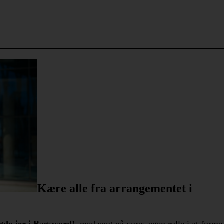
Kære alle fra arrangementet i
møde jer i Bagsværd!
, med spot på vores egen rolle i at forme