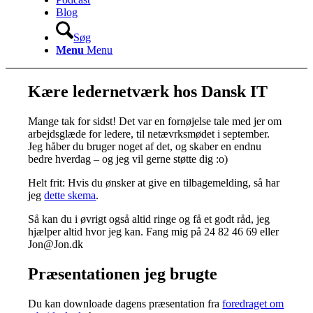
Blog
Søg
Menu
Menu
Kære ledernetværk hos Dansk IT
Mange tak for sidst! Det var en fornøjelse tale med jer om
arbejdsglæde for ledere, til netævrksmødet i september.
Jeg håber du bruger noget af det, og skaber en endnu
bedre hverdag – og jeg vil gerne støtte dig :o)
Helt frit: Hvis du ønsker at give en tilbagemelding, så har
jeg
dette skema
.
Så kan du i øvrigt også altid ringe og få et godt råd, jeg
hjælper altid hvor jeg kan. Fang mig på 24 82 46 69 eller
Jon@Jon.dk
Præsentationen jeg brugte
Du kan downloade dagens præsentation fra
foredraget om