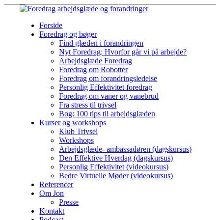
Forside
Foredrag og bøger
Find glæden i forandringen
Nyt Foredrag: Hvorfor går vi på arbejde?
Arbejdsglæde Foredrag
Foredrag om Robotter
Foredrag om forandringsledelse
Personlig Effektivitet foredrag
Foredrag om vaner og vanebrud
Fra stress til trivsel
Bog: 100 tips til arbejdsglæden
Kurser og workshops
Klub Trivsel
Workshops
Arbejdsglæde- ambassadøren (dagskursus)
Den Effektive Hverdag (dagskursus)
Personlig Effektivitet (videokursus)
Bedre Virtuelle Møder (videokursus)
Referencer
Om Jon
Presse
Kontakt
Podcast