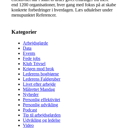
end 1200 organisationer, hver gang med fokus på at skabe
konkrete forbedringer i hverdagen. Læs udtalelser under
menupunktet Referencer.
Kategorier
Arbejdsglæde
Data
Events
Fede jobs
Klub Trivsel
Krigen mod brok
Lederens boghjørne
Lederens Faldgruber
Livet efter arbejde
Målrettet Mandag
Nyheder
Personlig effektivitet
Personlig udvikling
Podcast
Tip til arbejdsglæden
Udvikling og ledelse
Video