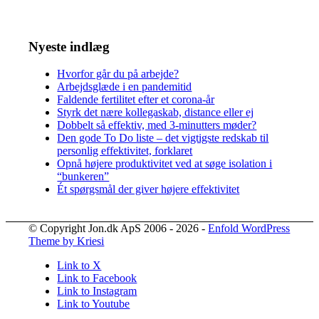
Nyeste indlæg
Hvorfor går du på arbejde?
Arbejdsglæde i en pandemitid
Faldende fertilitet efter et corona-år
Styrk det nære kollegaskab, distance eller ej
Dobbelt så effektiv, med 3-minutters møder?
Den gode To Do liste – det vigtigste redskab til
personlig effektivitet, forklaret
Opnå højere produktivitet ved at søge isolation i
“bunkeren”
Ét spørgsmål der giver højere effektivitet
© Copyright Jon.dk ApS 2006 - 2026 -
Enfold WordPress
Theme by Kriesi
Link to X
Link to Facebook
Link to Instagram
Link to Youtube