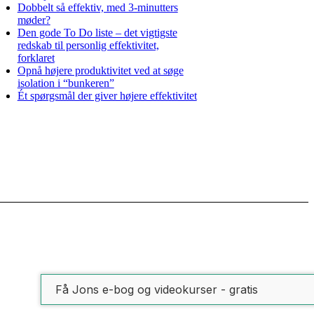
Dobbelt så effektiv, med 3-minutters
møder?
Den gode To Do liste – det vigtigste
redskab til personlig effektivitet,
forklaret
Opnå højere produktivitet ved at søge
isolation i “bunkeren”
Ét spørgsmål der giver højere effektivitet
Få Jons e-bog og videokurser - gratis