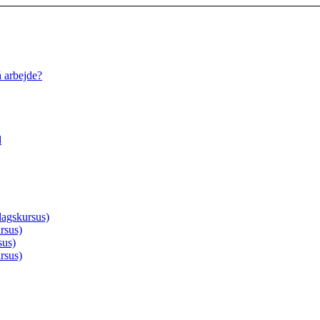
å arbejde?
d
agskursus)
rsus)
sus)
rsus)