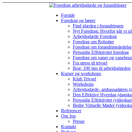
Forside
Foredrag og bøger
Find glæden i forandringen
Nyt Foredrag: Hvorfor går vi p
Arbejdsglæde Foredrag
Foredrag om Robotter
Foredrag om forandringsledelse
Personlig Effektivitet foredrag
Foredrag om vaner og vanebru
Fra stress til trivsel
Bog: 100 tips til arbejdsglæden
Kurser og workshops
Klub Trivsel
Workshops
Arbejdsglæde- ambassadøren (d
Den Effektive Hverdag (dagsku
Personlig Effektivitet (videokur
Bedre Virtuelle Møder (videoku
Referencer
Om Jon
Presse
Kontakt
Podcast