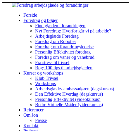
Forside
Foredrag og bøger
Find glæden i forandringen
Nyt Foredrag: Hvorfor går vi på arbejde?
Arbejdsglæde Foredrag
Foredrag om Robotter
Foredrag om forandringsledelse
Personlig Effektivitet foredrag
Foredrag om vaner og vanebrud
Fra stress til trivsel
Bog: 100 tips til arbejdsglæden
Kurser og workshops
Klub Trivsel
Workshops
Arbejdsglæde- ambassadøren (dagskursus)
Den Effektive Hverdag (dagskursus)
Personlig Effektivitet (videokursus)
Bedre Virtuelle Møder (videokursus)
Referencer
Om Jon
Presse
Kontakt
Podcast