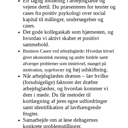
En faglig indføring i arbejdsglæde og
vejene dertil. Du præsenteres for teorier og
cases fra positiv psykologi over social
kapital til målinger, undersøgelser og
cases.
Det gode kollegaskab som hjørnesten, og
hvordan vi aktivt skaber et positivt
sammehold.
Business Casen ved arbejdsglæde: Hvordan trivsel
giver økonomisk mening og andre fordele samt
afværger problemer som mistrivsel, mangel på
og høj udskiftning.
motivation, sygefravær
Når arbejdsglæden drænes – lær hvilke
(forudsigelige) faktorer der dræber
arbejdsglæden, og hvordan kommer vi
dem i møde. Du får metoder til
kortlægning af jeres egne udfordringer
samt identifikation af lavthængende
frugter.
Samarbejde om at løse deltagernes
konkrete problemstillinger.