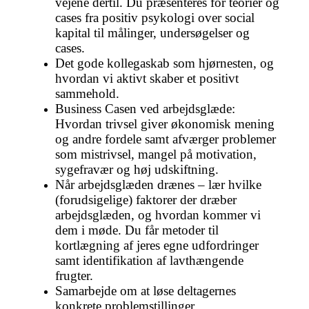
vejene dertil. Du præsenteres for teorier og
cases fra positiv psykologi over social
kapital til målinger, undersøgelser og
cases.
Det gode kollegaskab som hjørnesten, og
hvordan vi aktivt skaber et positivt
sammehold.
Business Casen ved arbejdsglæde:
Hvordan trivsel giver økonomisk mening
og andre fordele samt afværger problemer
som mistrivsel, mangel på motivation,
sygefravær og høj udskiftning.
Når arbejdsglæden drænes – lær hvilke
(forudsigelige) faktorer der dræber
arbejdsglæden, og hvordan kommer vi
dem i møde. Du får metoder til
kortlægning af jeres egne udfordringer
samt identifikation af lavthængende
frugter.
Samarbejde om at løse deltagernes
konkrete problemstillinger.