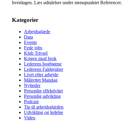
hverdagen. Læs udtalelser under menupunktet Referencer.
Kategorier
Arbejdsglæde
Data
Events
Fede jobs
Klub Trivsel
Krigen mod brok
Lederens boghjørne
Lederens Faldgruber
Livet efter arbejde
Målrettet Mandag
Nyheder
Personlig effektivitet
Personlig udvikling
Podcast
Tip til arbejdsglæden
Udvikling og ledelse
Video