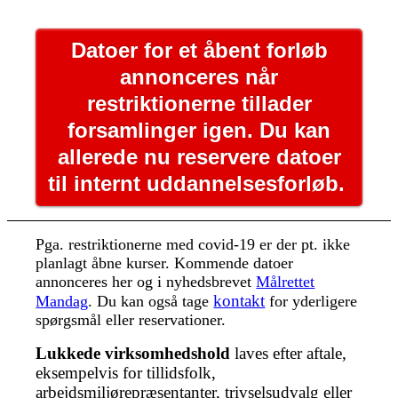
Datoer for et åbent forløb
annonceres når
restriktionerne tillader
forsamlinger igen. Du kan
allerede nu reservere datoer
til internt uddannelsesforløb.
Pga. restriktionerne med covid-19 er der pt. ikke
planlagt åbne kurser. Kommende datoer
annonceres her og i nyhedsbrevet
Målrettet
kontakt
Mandag
.
Du kan også tage
for yderligere
spørgsmål eller reservationer.
Lukkede virksomhedshold
laves efter aftale,
eksempelvis for tillidsfolk,
arbejdsmiljørepræsentanter, trivselsudvalg eller