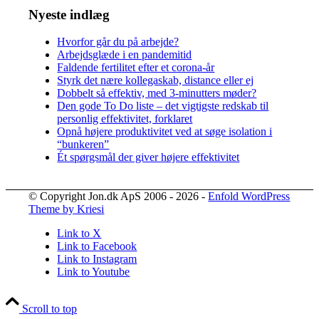
Nyeste indlæg
Hvorfor går du på arbejde?
Arbejdsglæde i en pandemitid
Faldende fertilitet efter et corona-år
Styrk det nære kollegaskab, distance eller ej
Dobbelt så effektiv, med 3-minutters møder?
Den gode To Do liste – det vigtigste redskab til
personlig effektivitet, forklaret
Opnå højere produktivitet ved at søge isolation i
“bunkeren”
Ét spørgsmål der giver højere effektivitet
© Copyright Jon.dk ApS 2006 - 2026 -
Enfold WordPress
Theme by Kriesi
Link to X
Link to Facebook
Link to Instagram
Link to Youtube
Scroll to top