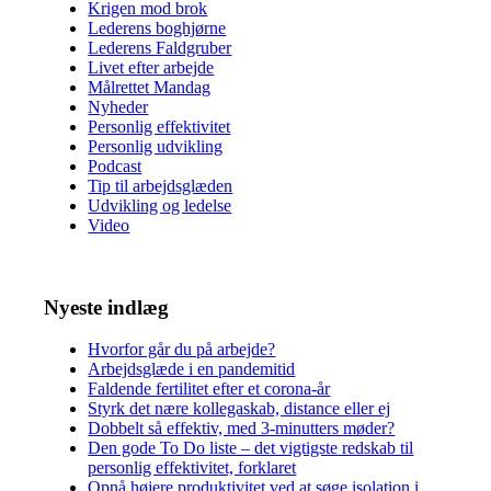
Krigen mod brok
Lederens boghjørne
Lederens Faldgruber
Livet efter arbejde
Målrettet Mandag
Nyheder
Personlig effektivitet
Personlig udvikling
Podcast
Tip til arbejdsglæden
Udvikling og ledelse
Video
Nyeste indlæg
Hvorfor går du på arbejde?
Arbejdsglæde i en pandemitid
Faldende fertilitet efter et corona-år
Styrk det nære kollegaskab, distance eller ej
Dobbelt så effektiv, med 3-minutters møder?
Den gode To Do liste – det vigtigste redskab til
personlig effektivitet, forklaret
Opnå højere produktivitet ved at søge isolation i