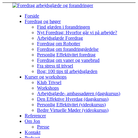
Forside
Foredrag og bøger
Find glæden i forandringen
Nyt Foredrag: Hvorfor går vi på arbejde?
Arbejdsglæde Foredrag
Foredrag om Robotter
Foredrag om forandringsledelse
Personlig Effektivitet foredrag
Foredrag om vaner og vanebrud
Fra stress til trivsel
Bog: 100 tips til arbejdsglæden
Kurser og workshops
Klub Trivsel
Workshops
Arbejdsglæde- ambassadøren (dagskursus)
Den Effektive Hverdag (dagskursus)
Personlig Effektivitet (videokursus)
Bedre Virtuelle Møder (videokursus)
Referencer
Om Jon
Presse
Kontakt
Podcast