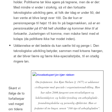
holder. Politikerne tør ikke agere på tegnene, men de er der:
Med mindre vi ender i storkrig, så vil den fortsatte
teknologiske udvikling gøre, at folk der idag er under 50, det
kan vente at blive langt over 100. Da der kun er
pensionspenge til højst 15 års liv på bagsmækken,
så er en
pensionsalder på 67-68 helt uholdbar og kommer ikke til at
fortsætte
. Justeringen
vil
komme, men måske først med et
kolaps (da politikere ikke har modet inden).
Uddannelse er det bedste du kan sætte tid og penge i. Den
teknologiske udvikling betyder, sammen med krisens hærgen,
at der bliver færre og færre ikke-specialistjobs, til en stadig
ringere løn.
Om forfatteren: Jon Kjær Nielsen (f. 1977) er uddannet
civilingeniør med speciale i organisationsudvikling. Han
Skønt vi
har siden 2006 fungeret som trivselsekspert og
ifølge de to
ledelsesrådgiver, og holder foredrag om arbejdsglæde ,
forfatterpar
forandringsledelse og personlig effektivitet. Han er
ved meget
forfatter til tre bøger, senest “100 tips til arbejdsglæden”.
om tidens