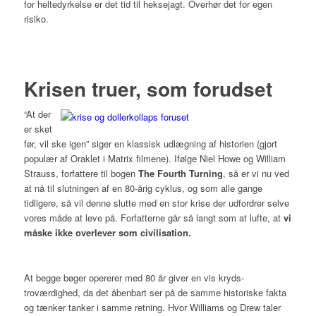
for heltedyrkelse er det tid til heksejagt. Overhør det for egen
risiko.
Krisen truer, som forudset
“At der
er sket
før, vil ske igen” siger en klassisk udlægning af historien (gjort
populær af
Oraklet
i Matrix filmene). Ifølge Niel Howe og William
Strauss, forfattere til bogen
The Fourth Turning
, så er vi nu ved
at nå til slutningen af en 80-årig cyklus, og som alle gange
tidligere, så vil denne slutte med en stor krise der udfordrer selve
vores måde at leve på. Forfatterne går så langt som at lufte, at
vi
måske ikke overlever som civilisation.
At begge bøger opererer med 80 år giver en vis kryds-
troværdighed, da det åbenbart ser på de samme historiske fakta
og tænker tanker i samme retning. Hvor Williams og Drew taler