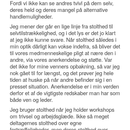
Fordi vi ikke kan se andres tvivl på dem selv,
deres held og deres mangel på alternative
handlemuligheder.
Jeg mener der går en lige linje fra stolthed til
selvtilstrækkelighed, og i det lys er det jo klart
at jeg ikke kunne svare. Når stolthed således i
min optik dårligt kan vokse indefra, så bliver det
til vores medmenneskelige pligt at nære den i
andre, via vores anerkendelse og støtte. Var
det ikke for mine venners opbakning, så var jeg
nok gået til for længst, og det prøver jeg hele
tiden at huske på når andre befinder sig i en
presset situation. Anerkendelse er i min verden
derfor et af de vigtigste redskaber man har som
både ven og leder.
Jeg bruger stolthed når jeg holder workshops
om trivsel og arbejdsglæde. Ikke så meget
deltagernes stolthed over egne
fortræffeligheder, men deres stolthed over