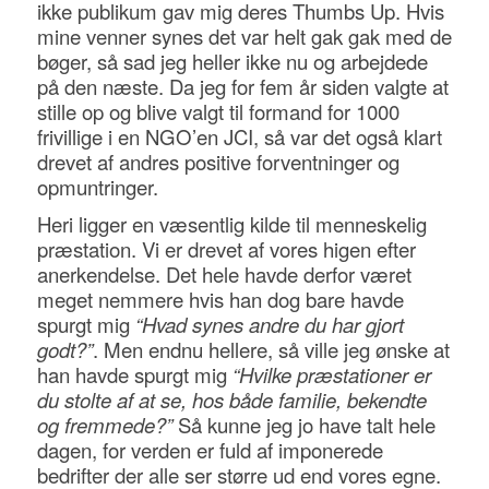
ikke publikum gav mig deres Thumbs Up. Hvis
mine venner synes det var helt gak gak med de
bøger, så sad jeg heller ikke nu og arbejdede
på den næste. Da jeg for fem år siden valgte at
stille op og blive valgt til formand for 1000
frivillige i en NGO’en JCI, så var det også klart
drevet af andres positive forventninger og
opmuntringer.
Heri ligger en væsentlig kilde til menneskelig
præstation. Vi er drevet af vores higen efter
anerkendelse. Det hele havde derfor været
meget nemmere hvis han dog bare havde
spurgt mig
“Hvad synes andre du har gjort
godt?”
. Men endnu hellere, så ville jeg ønske at
han havde spurgt mig
“Hvilke præstationer er
du stolte af at se, hos både familie, bekendte
og fremmede?”
Så kunne jeg jo have talt hele
dagen, for verden er fuld af imponerede
bedrifter der alle ser større ud end vores egne.