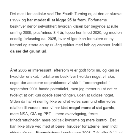
Det mest fantastiske ved The Fourth Turning er, at den er skrevet
i 1997 og
har modet til at kigge 25 år frem
. Forfatterne
beskriver derfor selvsikkert hvordan krisen bør begynde at rulle
omring 2005, plus/minus 3-4 år, toppe hen imod 2020, og med en
endelig forløsning ca. 2025, hvor vi igen kan formulere en ny
fremtid og starte en ny 80-årig cyklus med håb og visioner.
Indtil
da ser det grumt ud
.
Året 2005 er interessant, eftersom vi er godt forbi nu, og kan se
hvad der er sket. Forfatterne beskriver hvordan noget vil ske,
noget der accelerer de problemer vi står i. Terrorangrebet i
september 2001 havde potentialet, men jeg mener nu at det er
tydeligt at det kun øgede spændingen, uden at udløse noget.
Siden da har vi nemlig ikke ændret vores samfund eller vores
relation til verden, men vi har
fået meget mere af det gamle
,
mere NSA, CIA og PET – mere overvågning, færre
frihedsrettigheder, mere politisk kynisme og mere kontrol. Det
kan ikke blive ved med at bære, forudser forfatterne, men indtil
videre går det.
Finanskrisen
i september 2008, 7 år efter 9-11, er