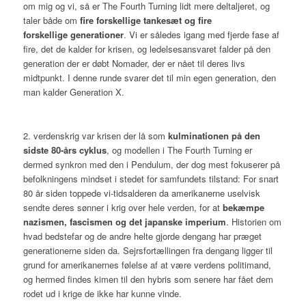
om
mig og vi
, så er The Fourth Turning lidt mere deltaljeret, og
taler både om
fire forskellige tankesæt og fire
forskellige generationer
. Vi er således igang med fjerde fase af
fire, det de kalder for
krisen
, og ledelsesansvaret falder på den
generation der er døbt Nomader, der er nået til deres livs
midtpunkt. I denne runde svarer det til min egen generation, den
man kalder Generation X.
2. verdenskrig var krisen der lå som
kulminationen på den
sidste 80-års cyklus
, og modellen i The Fourth Turning er
dermed synkron med den i Pendulum, der dog mest fokuserer på
befolkningens mindset i stedet for samfundets tilstand: For snart
80 år siden toppede vi-tidsalderen da amerikanerne uselvisk
sendte deres sønner i krig over hele verden, for at
bekæmpe
nazismen, fascismen og det japanske imperium
. Historien om
hvad bedstefar og de andre helte gjorde dengang har præget
generationerne siden da. Sejrsfortællingen fra dengang ligger til
grund for amerikanernes følelse af at være verdens politimand,
og hermed findes kimen til den hybris som senere har fået dem
rodet ud i krige de ikke har kunne vinde.