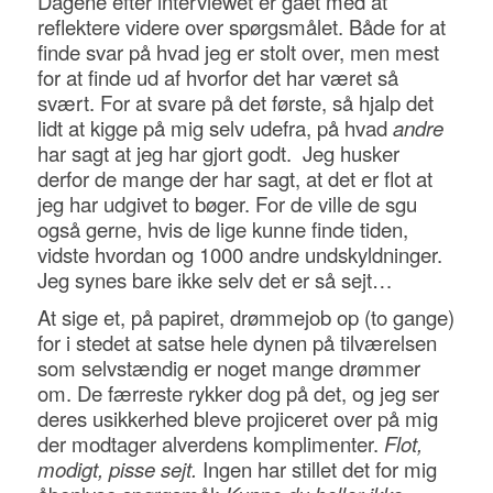
Dagene efter interviewet er gået med at
reflektere videre over spørgsmålet. Både for at
finde svar på hvad jeg er stolt over, men mest
for at finde ud af hvorfor det har været så
svært. For at svare på det første, så hjalp det
lidt at kigge på mig selv udefra, på hvad
andre
har sagt at jeg har gjort godt. Jeg husker
derfor de mange der har sagt, at det er flot at
jeg har udgivet to bøger. For de ville de sgu
også gerne, hvis de lige kunne finde tiden,
vidste hvordan og 1000 andre undskyldninger.
Jeg synes bare ikke selv det er så sejt…
At sige et, på papiret, drømmejob op (to gange)
for i stedet at satse hele dynen på tilværelsen
som selvstændig er noget mange drømmer
om. De færreste rykker dog på det, og jeg ser
deres usikkerhed bleve projiceret over på mig
der modtager alverdens komplimenter.
Flot,
modigt, pisse sejt.
Ingen har stillet det for mig