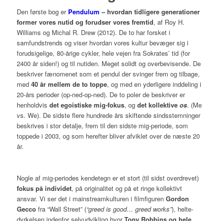
Den første bog er
Pendulum
– hvordan tidligere generationer
former vores nutid og forudser vores fremtid
, af Roy H.
Williams og Michal R. Drew (2012). De to har forsket i
samfundstrends og viser hvordan vores kultur bevæger sig i
forudsigelige, 80-årige cykler, hele vejen fra Sokrates’ tid (for
2400 år siden!) og til nutiden.
Meget solidt og overbevisende
. De
beskriver fænomenet som et pendul der svinger frem og tilbage,
med
40 år mellem de to toppe
, og med en yderligere inddeling i
20-års perioder (op-ned-op-ned). De to poler de beskriver er
henholdvis
det egoistiske mig-fokus
, og
det kollektive
os
. (Me
vs. We). De sidste flere hundrede års skiftende sindsstemninger
beskrives i stor detalje, frem til den sidste mig-periode, som
toppede i 2003, og som herefter bliver afviklet over de næste 20
år.
Nogle af mig-periodes kendetegn er et stort (til sidst overdrevet)
fokus på individet
, på originalitet og på et ringe kollektivt
ansvar. Vi ser det i mainstreamkulturen i filmfiguren
Gordon
Gecco
fra “Wall Street” (
“greed is good… greed works”
), helte-
dyrkelsen indenfor selvudvikling hvor
Tony Robbins og hele