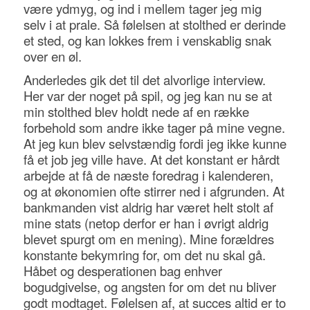
være ydmyg, og ind i mellem tager jeg mig
selv i at prale. Så følelsen at stolthed er derinde
et sted, og kan lokkes frem i venskablig snak
over en øl.
Anderledes gik det til det alvorlige interview.
Her var der noget på spil, og jeg kan nu se at
min stolthed blev holdt nede af en række
forbehold som andre ikke tager på mine vegne.
At jeg kun blev selvstændig fordi jeg ikke kunne
få et job jeg ville have. At det konstant er hårdt
arbejde at få de næste foredrag i kalenderen,
og at økonomien ofte stirrer ned i afgrunden. At
bankmanden vist aldrig har været helt stolt af
mine stats (netop derfor er han i øvrigt aldrig
blevet spurgt om en mening). Mine forældres
konstante bekymring for, om det nu skal gå.
Håbet og desperationen bag enhver
bogudgivelse, og angsten for om det nu bliver
godt modtaget. Følelsen af, at succes altid er to