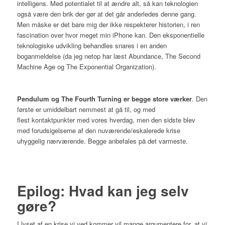
intelligens. Med potentialet til at ændre alt, så kan teknologien
også være den brik der gør at det går anderledes denne gang.
Men måske er det bare mig der ikke respekterer historien, i ren
fascination over hvor meget min iPhone kan.
Den eksponentielle
teknologiske udvikling behandles snares i en anden
boganmeldelse (da jeg netop har læst Abundance, The Second
Machine Age og The Exponential Organization).
Pendulum og The Fourth Turning er begge store værker
. Den
første er umiddelbart nemmest at gå til, og med
flest kontaktpunkter med vores hverdag, men den sidste blev
med forudsigelserne af den nuværende/eskalerede krise
uhyggelig nærværende. Begge anbefales på det varmeste.
Epilog: Hvad kan jeg selv
gøre?
I lyset af en krise vi ved kommer vil mange argumentere for, at vi