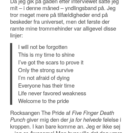
Da jeg gik på gaden efter interviewet satte jeg
mit – i denne måned – yndlingsband på. Jeg
tror meget mere på tilfældigheder end på
beskeder fra universet, men det første der
ramte mine trommehinder var alligevel disse
linjer:
I will not be forgotten
This is my time to shine
I’ve got the scars to prove it
Only the strong survive
I’m not afraid of dying
Everyone has their time
Life never favored weakness
Welcome to the pride
Rocksangen The Pride af
Five Finger Death
Punch
giver mig den der
ja for helvede
følelse i
kroppen. I kan bare komme an. Jeg er ikke sej
– jeg er
Awesome
! Men hvor ville det dog være