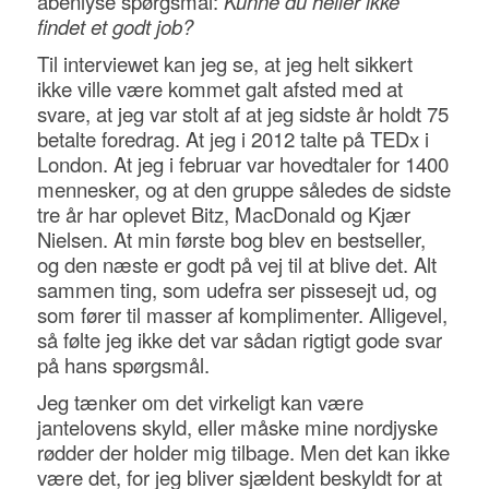
åbenlyse spørgsmål:
Kunne du heller ikke
findet et godt job?
Til interviewet kan jeg se, at jeg helt sikkert
ikke ville være kommet galt afsted med at
svare, at jeg var stolt af at jeg sidste år holdt 75
betalte foredrag. At jeg i 2012 talte på TEDx i
London. At jeg i februar var hovedtaler for 1400
mennesker, og at den gruppe således de sidste
tre år har oplevet Bitz, MacDonald og Kjær
Nielsen. At min første bog blev en bestseller,
og den næste er godt på vej til at blive det. Alt
sammen ting, som udefra ser pissesejt ud, og
som fører til masser af komplimenter. Alligevel,
så følte jeg ikke det var sådan rigtigt gode svar
på hans spørgsmål.
Jeg tænker om det virkeligt kan være
jantelovens skyld, eller måske mine nordjyske
rødder der holder mig tilbage. Men det kan ikke
være det, for jeg bliver sjældent beskyldt for at