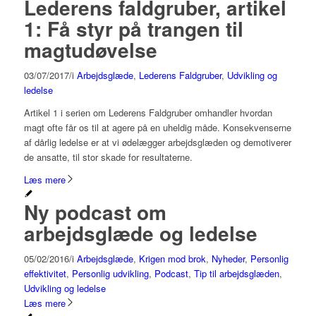
Lederens faldgruber, artikel
1: Få styr på trangen til
magtudøvelse
03/07/2017
/
i
Arbejdsglæde
,
Lederens Faldgruber
,
Udvikling og
ledelse
Artikel 1 i serien om Lederens Faldgruber omhandler hvordan
magt ofte får os til at agere på en uheldig måde. Konsekvenserne
af dårlig ledelse er at vi ødelægger arbejdsglæden og demotiverer
de ansatte, til stor skade for resultaterne.
Læs mere
Ny podcast om
arbejdsglæde og ledelse
05/02/2016
/
i
Arbejdsglæde
,
Krigen mod brok
,
Nyheder
,
Personlig
effektivitet
,
Personlig udvikling
,
Podcast
,
Tip til arbejdsglæden
,
Udvikling og ledelse
Læs mere