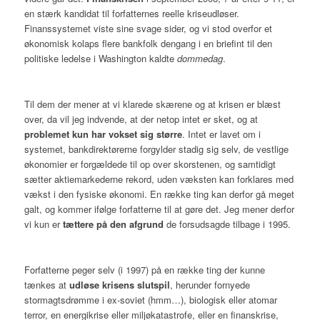
en stærk kandidat til forfatternes reelle kriseudløser.
Finanssystemet viste sine svage sider, og vi stod overfor et
økonomisk kolaps flere bankfolk dengang i en briefint til den
politiske ledelse i Washington kaldte
dommedag
.
Til dem der mener at vi klarede skærene og at krisen er blæst
over, da vil jeg indvende, at der netop intet er sket, og at
problemet kun har vokset sig større
. Intet er lavet om i
systemet, bankdirektørerne forgylder stadig sig selv, de vestlige
økonomier er forgældede til op over skorstenen, og samtidigt
sætter aktiemarkederne rekord, uden væksten kan forklares med
vækst i den fysiske økonomi. En række ting kan derfor gå meget
galt, og kommer ifølge forfatterne til at gøre det. Jeg mener derfor
vi kun er
tættere på den afgrund
de forsudsagde tilbage i 1995.
Forfatterne peger selv (i 1997) på en række ting der kunne
tænkes at
udløse krisens slutspil
, herunder fornyede
stormagtsdrømme i ex-soviet (hmm…), biologisk eller atomar
terror, en energikrise eller miljøkatastrofe, eller en finanskrise,