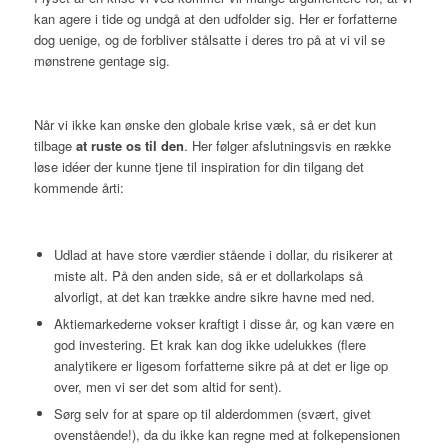
kan agere i tide og undgå at den udfolder sig. Her er forfatterne
dog uenige, og de forbliver stålsatte i deres tro på at vi vil se
mønstrene gentage sig.
Når vi ikke kan ønske den globale krise væk, så er det kun
tilbage
at ruste os til den
. Her følger afslutningsvis en række
løse idéer der kunne tjene til inspiration for din tilgang det
kommende årti:
Udlad at have store værdier stående i dollar, du risikerer at
miste alt. På den anden side, så er et dollarkolaps så
alvorligt, at det kan trække andre sikre havne med ned.
Aktiemarkederne vokser kraftigt i disse år, og kan være en
god investering. Et krak kan dog ikke udelukkes (flere
analytikere er ligesom forfatterne sikre på at det er lige op
over, men vi ser det som altid for sent).
Sørg selv for at spare op til alderdommen (svært, givet
ovenstående!), da du ikke kan regne med at folkepensionen