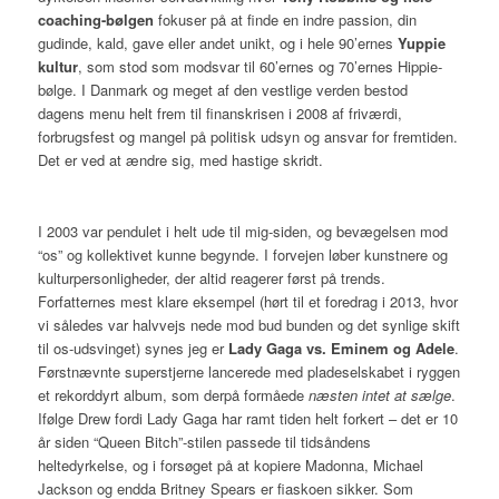
coaching-bølgen
fokuser på at finde en indre passion, din
gudinde, kald, gave eller andet unikt, og i hele 90’ernes
Yuppie
kultur
, som stod som modsvar til 60’ernes og 70’ernes Hippie-
bølge. I Danmark og meget af den vestlige verden bestod
dagens menu helt frem til finanskrisen i 2008 af friværdi,
forbrugsfest og mangel på politisk udsyn og ansvar for fremtiden.
Det er ved at ændre sig, med hastige skridt.
I 2003 var pendulet i helt ude til mig-siden, og bevægelsen mod
“os” og kollektivet kunne begynde. I forvejen løber kunstnere og
kulturpersonligheder, der altid reagerer først på trends.
Forfatternes mest klare eksempel (hørt til et foredrag i 2013, hvor
vi således var halvvejs nede mod bud bunden og det synlige skift
til os-udsvinget) synes jeg er
Lady Gaga vs. Eminem og Adele
.
Førstnævnte superstjerne lancerede med pladeselskabet i ryggen
et rekorddyrt album, som derpå formåede
næsten intet at sælge
.
Ifølge Drew fordi Lady Gaga har ramt tiden helt forkert – det er 10
år siden “Queen Bitch”-stilen passede til tidsåndens
heltedyrkelse, og i forsøget på at kopiere Madonna, Michael
Jackson og endda Britney Spears er fiaskoen sikker. Som