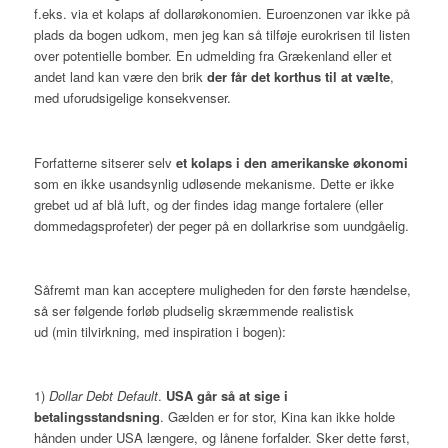
f.eks. via et kolaps af dollarøkonomien. Euroenzonen var ikke på
plads da bogen udkom, men jeg kan så tilføje eurokrisen til listen
over potentielle bomber. En udmelding fra Grækenland eller et
andet land kan være den brik
der får det korthus til at vælte
,
med uforudsigelige konsekvenser.
Forfatterne sitserer selv
et kolaps i den amerikanske økonomi
som en ikke usandsynlig udløsende mekanisme. Dette er ikke
grebet ud af blå luft, og der findes idag mange fortalere (eller
dommedagsprofeter) der peger på en dollarkrise som uundgåelig.
Såfremt man kan acceptere muligheden for den første hændelse,
så ser følgende forløb pludselig skræmmende realistisk
ud (min tilvirkning, med inspiration i bogen):
1)
Dollar Debt Default
.
USA går så at sige i
betalingsstandsning
. Gælden er for stor, Kina kan ikke holde
hånden under USA længere, og lånene forfalder. Sker dette først,