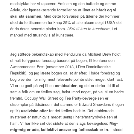
modstykke har vi rapperen Eminem og den buttede og ømme
Adele, der hjerteskærende fortæller os at
livet er hårdt og vi
skal stå sammen
. Med dette forsvarsel på tiderne der kommer
stod de to tilsammen for knap 25% af alle album solgt i USA det
år da deres seneste plader kom.
25% til kun to kunstnere
, i et
marked med titusindvis af kunstnere.
Jeg stiftede bekendtskab med Pendulum da Michael Drew holdt
et helt forrygende foredrag baseret på bogen, til konferencen
Awesomeness Fest (november 2013, i Den Dominikanske
Republik), og jeg læste bogen ca. et år efter. I både foredrag og
bog blev den for mig mest relevante pointe slået meget klart fast:
Vi er nu godt på vej til en
os-tidsalder
, og det er derfor tid til at
samle folk om en fælles sag, helst imod noget, på vej til en bedre
fremtid. Occupy Wall Street og Tea Party-bevægelsen er
eksempler på tidsånden, det samme er Edward Snowdens (i egen
optik)
uselviske offer
for det fælles bedste. Det etablerrede
systemet er naturligvis meget uenig i helte/martyrdyrkelsen af
ham. Vi har ikke set det sidste at den slags bevægelser.
Mig-
mig-mig er ude, kollektivt ansvar og fællesskab er in
. I stedet