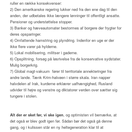
ruller en række konsekvenser:
2) Den amerikanske regering lukker ned fra den ene dag til den
anden, der udbetales ikke længere lønninger til offentligt ansatte.
Pensioner og understøttelse stopper.
3) Banker og hæveautomater bestormes af borgere der frygter for
deres opsparinger.
4) Omfattende hamstring og plyndring. Indenfor en uge er der
ikke flere varer på hylderne.
5) Lokal mobilisering, militser i gaderne.
6) Opsplitning, forsøg på løsrivelse fra de konservative sydstater.
Mulig borgerkrig.
7) Global magt-vakuum fører til territoriale annekteringer fra
andre lande. Tænk Krim-halvøen i større skala. Iran napper
halvdelen af Irak, kurderne erklærer uafhængighed, Rusland
udvider til højre og venstre og diktatorer verden over sætter sig
tungere i stolen.
Alt der er sket før, vi ske igen
, og optimisten vil bemærke, at
det også er blev godt igen før. Sådan bør det også gå denne
gang, og i kulissen står en ny heltegeneration klar til at