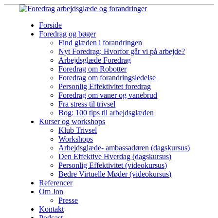
Forside
Foredrag og bøger
Find glæden i forandringen
Nyt Foredrag: Hvorfor går vi på arbejde?
Arbejdsglæde Foredrag
Foredrag om Robotter
Foredrag om forandringsledelse
Personlig Effektivitet foredrag
Foredrag om vaner og vanebrud
Fra stress til trivsel
Bog: 100 tips til arbejdsglæden
Kurser og workshops
Klub Trivsel
Workshops
Arbejdsglæde- ambassadøren (dagskursus)
Den Effektive Hverdag (dagskursus)
Personlig Effektivitet (videokursus)
Bedre Virtuelle Møder (videokursus)
Referencer
Om Jon
Presse
Kontakt
Podcast