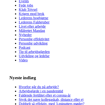
Events
Fede jobs
Klub Trivsel
Krigen mod brok
Lederens boghjørne
Lederens Faldgruber
Livet efter arbejde
Målrettet Mandag
Nyheder
Personlig effektivitet
Personlig udvikling
Podcast
Tip til arbejdsglæden
Udvikling og ledelse
Video
Nyeste indlæg
Hvorfor går du på arbejde?
Arbejdsglæde i en pandemitid
Faldende fertilitet efter et corona-år
Styrk det nære kollegaskab, distance eller ej
Dobbelt så effektiv, med 3-minutters møder?