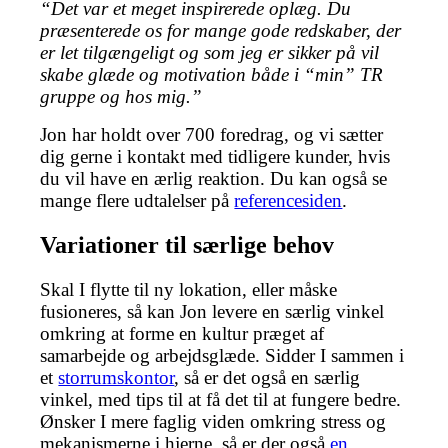
“Det var et meget inspirerede oplæg. Du
præsenterede os for mange gode redskaber, der
er let tilgængeligt og som jeg er sikker på vil
skabe glæde og motivation både i “min” TR
gruppe og hos mig.”
Jon har holdt over 700 foredrag, og vi sætter
dig gerne i kontakt med tidligere kunder, hvis
du vil have en ærlig reaktion. Du kan også se
mange flere udtalelser på
referencesiden
.
Variationer til særlige behov
Skal I flytte til ny lokation, eller måske
fusioneres, så kan Jon levere en særlig vinkel
omkring at forme en kultur præget af
samarbejde og arbejdsglæde. Sidder I sammen i
et
storrumskontor
, så er det også en særlig
vinkel, med tips til at få det til at fungere bedre.
Ønsker I mere faglig viden omkring stress og
mekanismerne i hjerne, så er der også
en