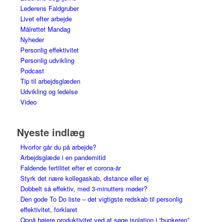
Lederens Faldgruber
Livet efter arbejde
Målrettet Mandag
Nyheder
Personlig effektivitet
Personlig udvikling
Podcast
Tip til arbejdsglæden
Udvikling og ledelse
Video
Nyeste indlæg
Hvorfor går du på arbejde?
Arbejdsglæde i en pandemitid
Faldende fertilitet efter et corona-år
Styrk det nære kollegaskab, distance eller ej
Dobbelt så effektiv, med 3-minutters møder?
Den gode To Do liste – det vigtigste redskab til personlig
effektivitet, forklaret
Opnå højere produktivitet ved at søge isolation i “bunkeren”