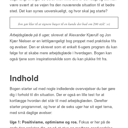
være svært at se vejen fra den nuværende situation til et bedre
sted. Det kan synes uoverskueligt, og hvor skal jeg starte?
Jon gør klar til at signere bøger til en kunde der bad om 200 styk! :o)
Arbejdsglæde på 6 uger,
skrevet af Alexander Kjærulf og Jon
Kjær Nielsen er en lettilgængeligt bog proppet med praktiske fifs
og øvelser. Den er skrevet som et enkelt 6-ugers program du kan
følge for at skabe mere arbejdsglæde i hverdagen. Bogen kan
også tjene som inspirationskilde som du kan plukke frit fra.
Indhold
Bogen starter ud med nogle indledende overvejelser du bør gøre
dig i forhold til din situation. Der er også en lille test for at
kortlægge hvordan det står til med arbejdsglæden. Derefter
starter programmet, og hver af de seks uger har sit eget tema,
med små daglige øvelser:
Uge 1: Positivisme, optimisme og ros.
Fokus er her på de
gode ting omkring dig, og på at give og modtage anerkendelse.