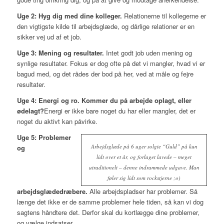
Uge 2: Hyg dig med dine kolleger.
Relationerne til kollegerne er
den vigtigste kilde til arbejdsglæde, og dårlige relationer er en
sikker vej ud af et job.
Uge 3: Mening og resultater.
Intet godt job uden mening og
synlige resultater. Fokus er dog ofte på det vi mangler, hvad vi er
bagud med, og det rådes der bod på her, ved at måle og fejre
resultater.
Uge 4: Energi og ro. Kommer du på arbejde oplagt, eller
ødelagt?
Energi er ikke bare noget du har eller mangler, det er
noget du aktivt kan påvirke.
Uge 5: Problemer
Arbejdsglæde på 6 uger solgte “Guld” på kun
og
lidt over et år, og forlaget lavede – meget
utraditionelt – denne indrammede udgave. Man
føler sig lidt som rockstjerne ;o)
arbejdsglædedræbere.
Alle arbejdspladser har problemer. Så
længe det ikke er de samme problemer hele tiden, så kan vi dog
sagtens håndtere det. Derfor skal du kortlægge dine problemer,
og vælge indsatser.