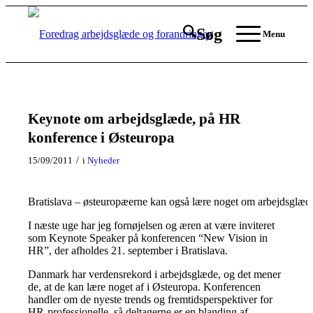
Søg
Menu
Keynote om arbejdsglæde, på HR
konference i Østeuropa
/
15/09/2011
i
Nyheder
Bratislava – østeuropæerne kan også lære noget om arbejdsglæd
I næste uge har jeg fornøjelsen og æren at være inviteret
som Keynote Speaker på konferencen “New Vision in
HR”, der afholdes 21. september i Bratislava.
Danmark har verdensrekord i arbejdsglæde, og det mener
de, at de kan lære noget af i Østeuropa. Konferencen
handler om de nyeste trends og fremtidsperspektiver for
HR-professionelle, så deltagerne er en blanding af