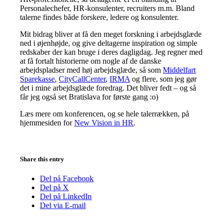
Personalechefer, HR-konsulenter, recruiters m.m. Bland
talerne findes både forskere, ledere og konsulenter.
Mit bidrag bliver at få den meget forskning i arbejdsglæde
ned i øjenhøjde, og give deltagerne inspiration og simple
redskaber der kan bruge i deres dagligdag. Jeg regner med
at få fortalt historierne om nogle af de danske
arbejdspladser med høj arbejdsglæde, så som
Middelfart
Sparekasse
,
CityCallCenter
,
IRMA
og flere, som jeg gør
det i mine arbejdsglæde foredrag. Det bliver fedt – og så
får jeg også set Bratislava for første gang :o)
Læs mere om konferencen, og se hele talerrækken, på
hjemmesiden for
New Vision in HR
.
Share this entry
Del på Facebook
Del på X
Del på LinkedIn
Del via E-mail