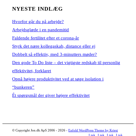
NYESTE INDLÆG
Hvorfor går du på arbejde?
Arbejdsglæde i en pandemitid
Faldende fertilitet efter et corona-år
Styrk det nære kollegaskab, distance eller ej
Dobbelt så effektiv, med 3-minutters møder?
Den gode To Do liste – det vigtigste redskab til personlig
effektivitet, forklaret
Opnå højere produktivitet ved at søge isolation i
“bunkeren”
Ét spørgsmål der giver højere effektivitet
© Copyright Jon.dk ApS 2006 - 2026 -
Enfold WordPress Theme by Kriesi
Link
Link
Link
Link