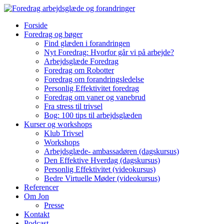
Forside
Foredrag og bøger
Find glæden i forandringen
Nyt Foredrag: Hvorfor går vi på arbejde?
Arbejdsglæde Foredrag
Foredrag om Robotter
Foredrag om forandringsledelse
Personlig Effektivitet foredrag
Foredrag om vaner og vanebrud
Fra stress til trivsel
Bog: 100 tips til arbejdsglæden
Kurser og workshops
Klub Trivsel
Workshops
Arbejdsglæde- ambassadøren (dagskursus)
Den Effektive Hverdag (dagskursus)
Personlig Effektivitet (videokursus)
Bedre Virtuelle Møder (videokursus)
Referencer
Om Jon
Presse
Kontakt
Podcast