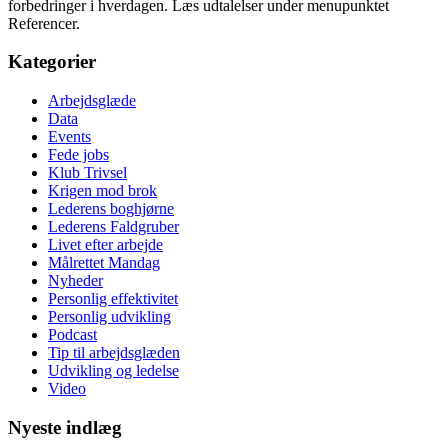
forbedringer i hverdagen. Læs udtalelser under menupunktet
Referencer.
Kategorier
Arbejdsglæde
Data
Events
Fede jobs
Klub Trivsel
Krigen mod brok
Lederens boghjørne
Lederens Faldgruber
Livet efter arbejde
Målrettet Mandag
Nyheder
Personlig effektivitet
Personlig udvikling
Podcast
Tip til arbejdsglæden
Udvikling og ledelse
Video
Nyeste indlæg