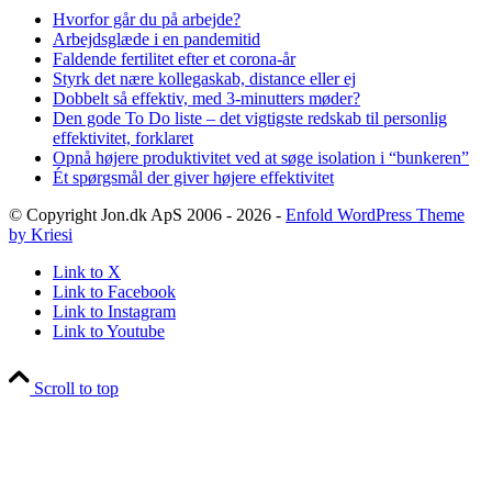
Hvorfor går du på arbejde?
Arbejdsglæde i en pandemitid
Faldende fertilitet efter et corona-år
Styrk det nære kollegaskab, distance eller ej
Dobbelt så effektiv, med 3-minutters møder?
Den gode To Do liste – det vigtigste redskab til personlig
effektivitet, forklaret
Opnå højere produktivitet ved at søge isolation i “bunkeren”
Ét spørgsmål der giver højere effektivitet
© Copyright Jon.dk ApS 2006 - 2026 -
Enfold WordPress Theme
by Kriesi
Link to X
Link to Facebook
Link to Instagram
Link to Youtube
Scroll to top