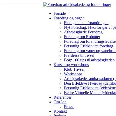
Forside
Foredrag og bøger
Find glæden i forandringen
Nyt Foredrag: Hvorfor går vi p
Arbejdsglæde Foredrag
Foredrag om Robotter
Foredrag om forandringsledelse
Personlig Effektivitet foredrag
Foredrag om vaner og vanebru
Fra stress til trivsel
Bog: 100 tips til arbejdsglæden
Kurser og workshops
Klub Trivsel
Workshops
Arbejdsglæde- ambassadøren (d
Den Effektive Hverdag (dagsku
Personlig Effektivitet (videokur
Bedre Virtuelle Møder (videoku
Referencer
Om Jon
Presse
Kontakt
Podcast