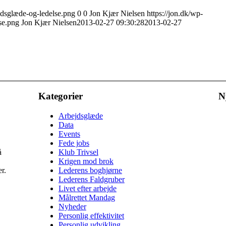
jdsglæde-og-ledelse.png
0
0
Jon Kjær Nielsen
https://jon.dk/wp-
se.png
Jon Kjær Nielsen
2013-02-27 09:30:28
2013-02-27
Kategorier
N
Arbejdsglæde
Data
Events
Fede jobs
å
Klub Trivsel
Krigen mod brok
r.
Lederens boghjørne
Lederens Faldgruber
Livet efter arbejde
Målrettet Mandag
Nyheder
Personlig effektivitet
Personlig udvikling