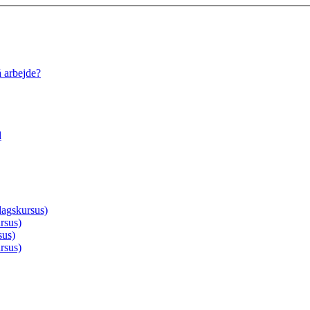
å arbejde?
d
agskursus)
rsus)
sus)
rsus)