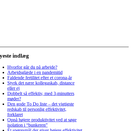
yeste indlæg
Hvorfor går du på arbejde?
Arbejdsglæde i en pandemitid
Faldende fertilitet efter et corona-år
Styrk det nære kollegaskab, distance
eller ej
Dobbelt så effektiv, med 3-minutters
møder?
Den gode To Do liste – det vigtigste
redskab til personlig effektivitet,
forklaret
Opnå højere produktivitet ved at søge
isolation i “bunkeren”
Ét spørgsmål der giver højere effektivitet