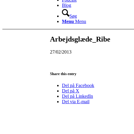
Blog
Søg
Menu
Menu
Arbejdsglæde_Ribe
27/02/2013
Share this entry
Del på Facebook
Del på X
Del på LinkedIn
Del via E-mail