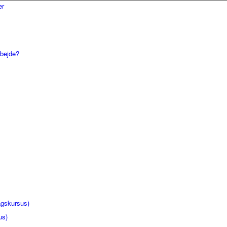
rbejde?
gskursus)
us)