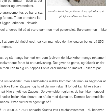
s syn på firmaet – uden at det
l kunder og leverandører.
Hunden Dash bor på kontoret, og optræder også
le arrangementer, og har ansat
på hjemmesiden ind i mellem.
 for det. Titlen er måske lidt
t ligger i ørkenen i Nevada…
dedel af deres tid på at være sammen med personalet. Bare sammen – ikke
i at gøre det rigtigt godt, så kan man give den kollega en bonus på $50!
r. måned.
s, og så mange har hørt om dem (selvom de ikke køber mange reklamer i
i hodkvarteret for at få en rundvisning. Det giver de gerne, og faktisk er der
 så man kan få sig en Zappos t-shirt eller måske en kasket – eller et par
e på smilebåndet, men sandhedens øjeblik kommer når man så begynder at
s ikke ligner Zappos, og hvad der mon skal til før det kan blive sådan.
altså ikke snydt hos Zappos. De overholder reglerne, de har ikke monopol
vidt vides heller ikke skrevet en aftale med djævelen. Dermed kan modellen
cces. Hvad venter vi egentligt på?
 på +1 0800 927 7671 og vælg
dagens vits
i telefonsystemet – du behøver