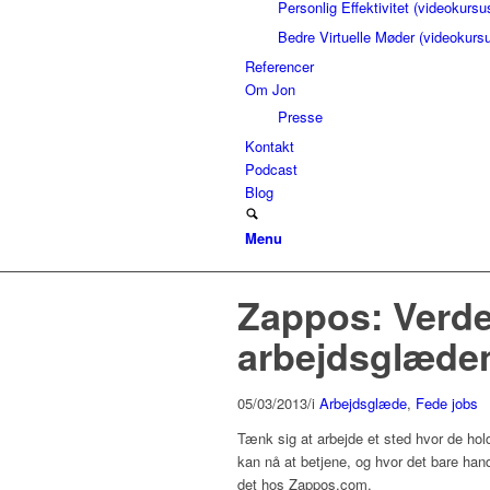
Personlig Effektivitet (videokursu
Bedre Virtuelle Møder (videokurs
Referencer
Om Jon
Presse
Kontakt
Podcast
Blog
Menu
Zappos: Verde
arbejdsglæden
05/03/2013
/
i
Arbejdsglæde
,
Fede jobs
Tænk sig at arbejde et sted hvor de ho
kan nå at betjene, og hvor det bare ha
det hos Zappos.com.