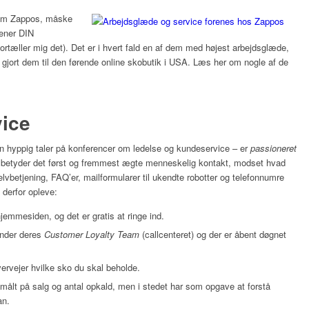
t om Zappos, måske
ener DIN
fortæller mig det). Det er i hvert fald en af dem med højest arbejdsglæde,
gjort dem til den førende online skobutik i USA. Læs her om nogle af de
vice
 en hyppig taler på konferencer om ledelse og kundeservice – er
passioneret
betyder det først og fremmest ægte menneskelig kontakt, modset hvad
elvbetjening, FAQ’er, mailformularer til ukendte robotter og telefonnumre
 derfor opleve:
jemmesiden, og det er gratis at ringe ind.
nder deres
Customer Loyalty Team
(callcenteret) og der er åbent døgnet
vervejer hvilke sko du skal beholde.
målt på salg og antal opkald, men i stedet har som opgave at forstå
an.