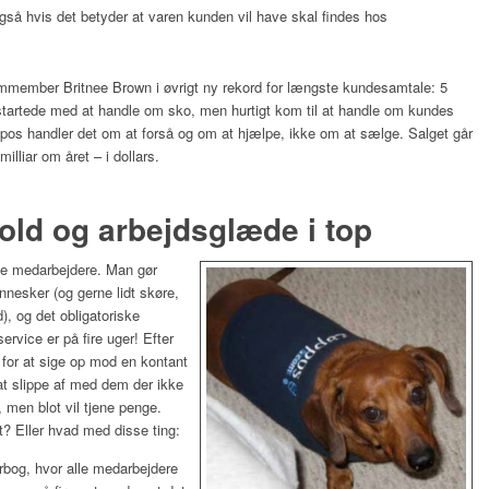
 også hvis det betyder at varen kunden vil have skal findes hos
ammember Britnee Brown i øvrigt ny rekord for længste kundesamtale: 5
 startede med at handle om sko, men hurtigt kom til at handle om kundes
ppos handler det om at forså og om at hjælpe, ikke om at sælge. Salget går
milliar om året – i dollars.
old og arbejdsglæde i top
de medarbejdere. Man gør
nesker (og gerne lidt skøre,
d), og det obligatoriske
rvice er på fire uger! Efter
 for at sige op mod en kontant
l at slippe af med dem der ikke
, men blot vil tjene penge.
? Eller hvad med disse ting:
rbog, hvor alle medarbejdere