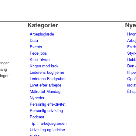
Kategorier
Nye
Arbejdsglæde
Hvor
Data
Arbe
Events
Falde
Fede jobs
Styrk
Klub Trivsel
Dobb
ringer
Krigen mod brok
Den 
gang
Lederens boghjørne
til p
nger i
Lederens Faldgruber
Opnå
Livet efter arbejde
isola
Målrettet Mandag
Ét sp
Nyheder
Personlig effektivitet
Personlig udvikling
Podcast
Tip til arbejdsglæden
Udvikling og ledelse
Video