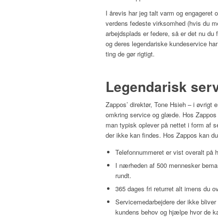
I årevis har jeg talt varm og engagere
verdens fedeste virksomhed (hvis du m
arbejdsplads er federe, så er det nu du 
og deres legendariske kundeservice har 
ting de gør rigtigt.
Legendarisk ser
Zappos’ direktør, Tone Hsieh – i øvrigt
omkring service og glæde. Hos Zappos 
man typisk oplever på nettet i form af s
der ikke kan findes. Hos Zappos kan du
Telefonnummeret er vist overalt på h
I nærheden af 500 mennesker bema
rundt.
365 dages fri returret alt imens du o
Servicemedarbejdere der ikke bliver 
kundens behov og hjælpe hvor de k