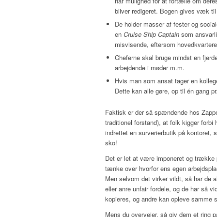
har mulighed for at fortælle om dere
bliver redigeret. Bogen gives væk ti
De holder masser af fester og socia
en
Cruise Ship Captain
som ansvarlig
misvisende, eftersom hovedkvartere
Cheferne skal bruge mindst en fjer
arbejdende i møder m.m.
Hvis man som ansat tager en kollege 
Dette kan alle gøre, op til én gang p
Faktisk er der så spændende hos Zappo
traditionel forstand), at folk kigger forb
indrettet en surverierbutik på kontoret,
sko!
Det er let at være imponeret og trækk
tænke over hvorfor ens egen arbejdsplad
Men selvom det virker vildt, så har de 
eller anre unfair fordele, og de har så 
kopieres, og andre kan opleve samme su
Mens du overvejer, så giv dem et ring