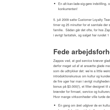
En alt-kan-lade-sig-gøre indstilling,
konkurrenten!
5. juli 2009 satte Customer Loyalty Te
timer og 25 minutter for et samtale der
familie. Sådan går det ofte, for hos Za
i øvrigt fantatisk, og salget har rundet 1 
Fede arbejdsforh
Zappos ved, at god service kræver gla
derfor meget ud af at ansætte glade men
som de udtrykker det: we’re a little weir
introduktionskursus om kultur og kundese
de fire uger har man i øvrigt muligheden
bonus på $3.000(!), et filter designet ti
brænder for firmaet, service og kulturen
Hvor mange virksomheder ville turde det
En gang om året udgiver de en kultu