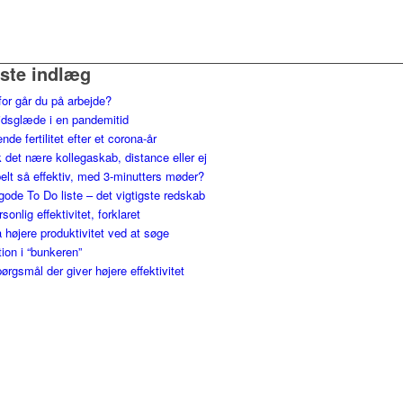
ste indlæg
for går du på arbejde?
jdsglæde i en pandemitid
nde fertilitet efter et corona-år
 det nære kollegaskab, distance eller ej
elt så effektiv, med 3-minutters møder?
gode To Do liste – det vigtigste redskab
ersonlig effektivitet, forklaret
 højere produktivitet ved at søge
tion i “bunkeren”
ørgsmål der giver højere effektivitet