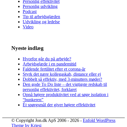
Personlig effektivitet
Personlig udvikling
Podcast
Tip til arbejdsglæden
Udvikling og ledelse
Video
Nyeste indlæg
Hvorfor går du på arbejde?
Arbejdsglæde i en pandemitid
Faldende fertilitet efter et corona-år
Styrk det nære kollegaskab, distance eller ej
Dobbelt så effektiv, med 3-minutters møder?
Den gode To Do liste – det vigtigste redskab til
personlig effektivitet, forklaret
Opnå højere produktivitet ved at søge isolation i
“bunkeren”
Ét spørgsmål der giver højere effektivitet
© Copyright Jon.dk ApS 2006 - 2026 -
Enfold WordPress
Theme by Kriesi