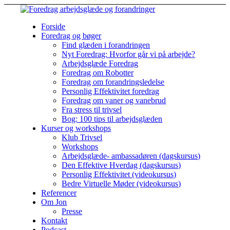
Forside
Foredrag og bøger
Find glæden i forandringen
Nyt Foredrag: Hvorfor går vi på arbejde?
Arbejdsglæde Foredrag
Foredrag om Robotter
Foredrag om forandringsledelse
Personlig Effektivitet foredrag
Foredrag om vaner og vanebrud
Fra stress til trivsel
Bog: 100 tips til arbejdsglæden
Kurser og workshops
Klub Trivsel
Workshops
Arbejdsglæde- ambassadøren (dagskursus)
Den Effektive Hverdag (dagskursus)
Personlig Effektivitet (videokursus)
Bedre Virtuelle Møder (videokursus)
Referencer
Om Jon
Presse
Kontakt
Podcast