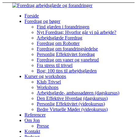
Forside
Foredrag og bøger
Find glæden i forandringen
Nyt Foredrag: Hvorfor går vi på arbejde?
Arbejdsglæde Foredrag
Foredrag om Robotter
Foredrag om forandringsledelse
Personlig Effektivitet foredrag
Foredrag om vaner og vanebrud
Fra stress til trivsel
Bog: 100 tips til arbejdsglæden
Kurser og workshops
Klub Trivsel
Workshops
Arbejdsglæde- ambassadøren (dagskursus)
Den Effektive Hverdag (dagskursus)
Personlig Effektivitet (videokursus)
Bedre Virtuelle Møder (videokursus)
Referencer
Om Jon
Presse
Kontakt
Podcast