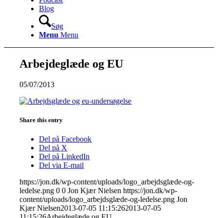
Blog
Søg
Menu
Menu
Arbejdeglæde og EU
05/07/2013
Share this entry
Del på Facebook
Del på X
Del på LinkedIn
Del via E-mail
https://jon.dk/wp-content/uploads/logo_arbejdsglæde-og-
ledelse.png
0
0
Jon Kjær Nielsen
https://jon.dk/wp-
content/uploads/logo_arbejdsglæde-og-ledelse.png
Jon
Kjær Nielsen
2013-07-05 11:15:26
2013-07-05
11:15:26
Arbejdeglæde og EU