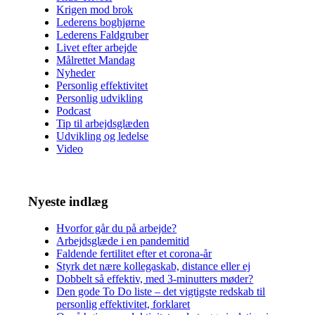
Krigen mod brok
Lederens boghjørne
Lederens Faldgruber
Livet efter arbejde
Målrettet Mandag
Nyheder
Personlig effektivitet
Personlig udvikling
Podcast
Tip til arbejdsglæden
Udvikling og ledelse
Video
Nyeste indlæg
Hvorfor går du på arbejde?
Arbejdsglæde i en pandemitid
Faldende fertilitet efter et corona-år
Styrk det nære kollegaskab, distance eller ej
Dobbelt så effektiv, med 3-minutters møder?
Den gode To Do liste – det vigtigste redskab til
personlig effektivitet, forklaret