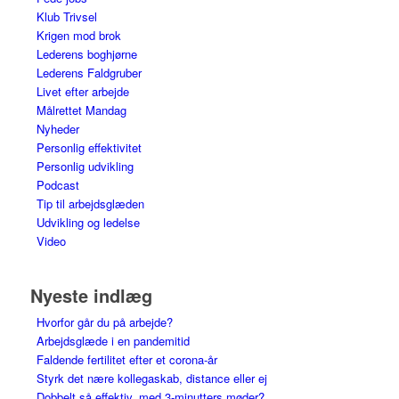
Klub Trivsel
Krigen mod brok
Lederens boghjørne
Lederens Faldgruber
Livet efter arbejde
Målrettet Mandag
Nyheder
Personlig effektivitet
Personlig udvikling
Podcast
Tip til arbejdsglæden
Udvikling og ledelse
Video
Nyeste indlæg
Hvorfor går du på arbejde?
Arbejdsglæde i en pandemitid
Faldende fertilitet efter et corona-år
Styrk det nære kollegaskab, distance eller ej
Dobbelt så effektiv, med 3-minutters møder?