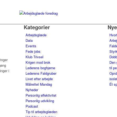
Kategorier
Nye
Arbejdsglæde
Hvor
Data
Arbe
Events
Falde
Fede jobs
Styrk
Klub Trivsel
Dobb
ringer
Krigen mod brok
Den 
gang
Lederens boghjørne
til p
nger i
Lederens Faldgruber
Opnå
Livet efter arbejde
isola
Målrettet Mandag
Ét sp
Nyheder
Personlig effektivitet
Personlig udvikling
Podcast
Tip til arbejdsglæden