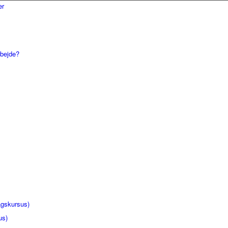
rbejde?
gskursus)
us)