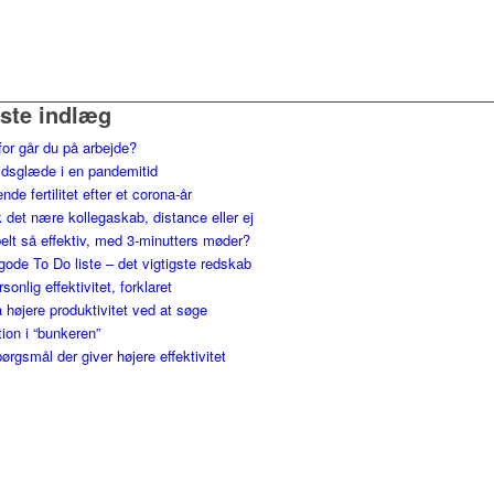
ste indlæg
for går du på arbejde?
jdsglæde i en pandemitid
nde fertilitet efter et corona-år
 det nære kollegaskab, distance eller ej
elt så effektiv, med 3-minutters møder?
gode To Do liste – det vigtigste redskab
ersonlig effektivitet, forklaret
 højere produktivitet ved at søge
tion i “bunkeren”
ørgsmål der giver højere effektivitet