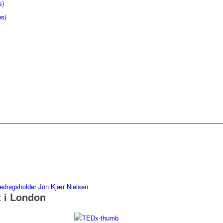
s)
us)
 i London