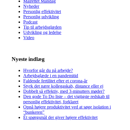
Målrettet Mandag
Nyheder
Personlig effektivitet
Personlig udvikling
Podcast
Tip til arbejdsglæden
Udvikling og ledelse
Video
Nyeste indlæg
Hvorfor går du på arbejde?
Arbejdsglæde i en pandemitid
Faldende fertilitet efter et corona-år
Styrk det nære kollegaskab, distance eller ej
Dobbelt så effektiv, med 3-minutters møder?
Den gode To Do liste – det vigtigste redskab til
personlig effektivitet, forklaret
Opnå højere produktivitet ved at søge isolation i
“bunkeren”
Ét spørgsmål der giver højere effektivitet