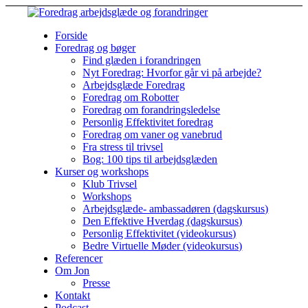
Forside
Foredrag og bøger
Find glæden i forandringen
Nyt Foredrag: Hvorfor går vi på arbejde?
Arbejdsglæde Foredrag
Foredrag om Robotter
Foredrag om forandringsledelse
Personlig Effektivitet foredrag
Foredrag om vaner og vanebrud
Fra stress til trivsel
Bog: 100 tips til arbejdsglæden
Kurser og workshops
Klub Trivsel
Workshops
Arbejdsglæde- ambassadøren (dagskursus)
Den Effektive Hverdag (dagskursus)
Personlig Effektivitet (videokursus)
Bedre Virtuelle Møder (videokursus)
Referencer
Om Jon
Presse
Kontakt
Podcast