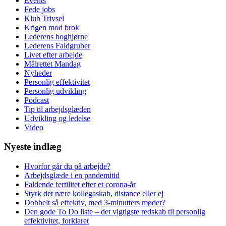
Events
Fede jobs
Klub Trivsel
Krigen mod brok
Lederens boghjørne
Lederens Faldgruber
Livet efter arbejde
Målrettet Mandag
Nyheder
Personlig effektivitet
Personlig udvikling
Podcast
Tip til arbejdsglæden
Udvikling og ledelse
Video
Nyeste indlæg
Hvorfor går du på arbejde?
Arbejdsglæde i en pandemitid
Faldende fertilitet efter et corona-år
Styrk det nære kollegaskab, distance eller ej
Dobbelt så effektiv, med 3-minutters møder?
Den gode To Do liste – det vigtigste redskab til personlig
effektivitet, forklaret