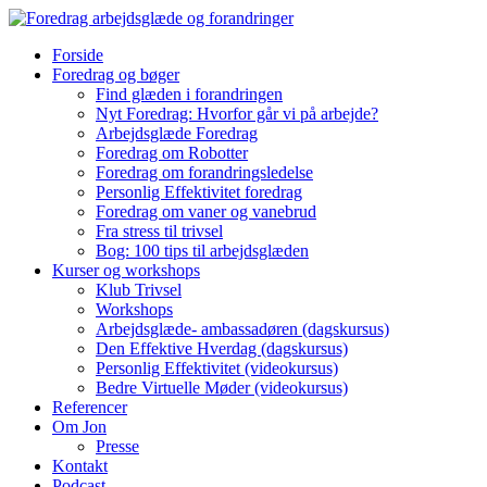
Forside
Foredrag og bøger
Find glæden i forandringen
Nyt Foredrag: Hvorfor går vi på arbejde?
Arbejdsglæde Foredrag
Foredrag om Robotter
Foredrag om forandringsledelse
Personlig Effektivitet foredrag
Foredrag om vaner og vanebrud
Fra stress til trivsel
Bog: 100 tips til arbejdsglæden
Kurser og workshops
Klub Trivsel
Workshops
Arbejdsglæde- ambassadøren (dagskursus)
Den Effektive Hverdag (dagskursus)
Personlig Effektivitet (videokursus)
Bedre Virtuelle Møder (videokursus)
Referencer
Om Jon
Presse
Kontakt
Podcast