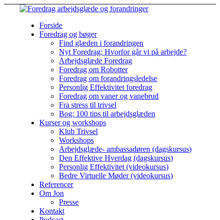
Forside
Foredrag og bøger
Find glæden i forandringen
Nyt Foredrag: Hvorfor går vi på arbejde?
Arbejdsglæde Foredrag
Foredrag om Robotter
Foredrag om forandringsledelse
Personlig Effektivitet foredrag
Foredrag om vaner og vanebrud
Fra stress til trivsel
Bog: 100 tips til arbejdsglæden
Kurser og workshops
Klub Trivsel
Workshops
Arbejdsglæde- ambassadøren (dagskursus)
Den Effektive Hverdag (dagskursus)
Personlig Effektivitet (videokursus)
Bedre Virtuelle Møder (videokursus)
Referencer
Om Jon
Presse
Kontakt
Podcast