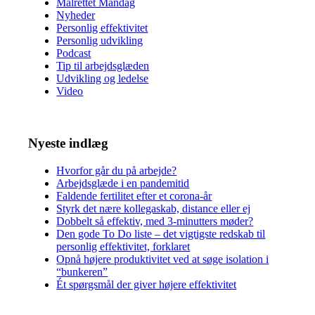
Målrettet Mandag
Nyheder
Personlig effektivitet
Personlig udvikling
Podcast
Tip til arbejdsglæden
Udvikling og ledelse
Video
Nyeste indlæg
Hvorfor går du på arbejde?
Arbejdsglæde i en pandemitid
Faldende fertilitet efter et corona-år
Styrk det nære kollegaskab, distance eller ej
Dobbelt så effektiv, med 3-minutters møder?
Den gode To Do liste – det vigtigste redskab til
personlig effektivitet, forklaret
Opnå højere produktivitet ved at søge isolation i
“bunkeren”
Ét spørgsmål der giver højere effektivitet