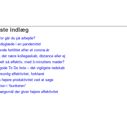
ste indlæg
for går du på arbejde?
jdsglæde i en pandemitid
nde fertilitet efter et corona-år
 det nære kollegaskab, distance eller ej
elt så effektiv, med 3-minutters møder?
gode To Do liste – det vigtigste redskab
ersonlig effektivitet, forklaret
 højere produktivitet ved at søge
tion i “bunkeren”
ørgsmål der giver højere effektivitet