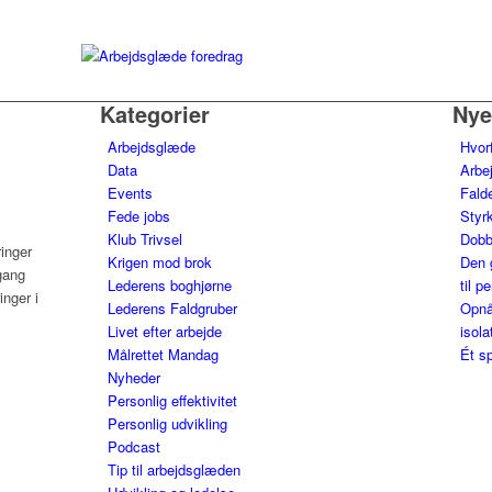
Kategorier
Nye
Arbejdsglæde
Hvor
Data
Arbe
Events
Falde
Fede jobs
Styrk
Klub Trivsel
Dobb
ringer
Krigen mod brok
Den 
gang
Lederens boghjørne
til p
nger i
Lederens Faldgruber
Opnå
Livet efter arbejde
isola
Målrettet Mandag
Ét sp
Nyheder
Personlig effektivitet
Personlig udvikling
Podcast
Tip til arbejdsglæden