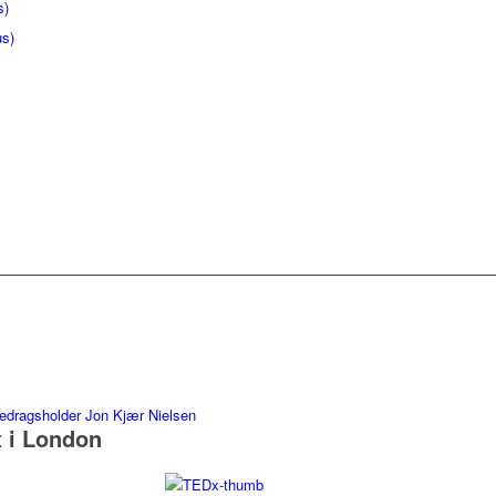
s)
us)
 i London