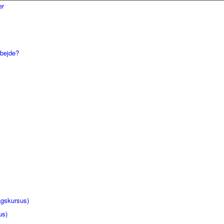
rbejde?
gskursus)
us)