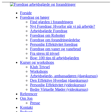
Forside
Foredrag og bøger
Find glæden i forandringen
Nyt Foredrag: Hvorfor går vi på arbejde?
Arbejdsglæde Foredrag
Foredrag om Robotter
Foredrag om forandringsledelse
Personlig Effektivitet foredrag
Foredrag om vaner og vanebrud
Fra stress til trivsel
Bog: 100 tips til arbejdsglæden
Kurser og workshops
Klub Trivsel
Workshops
Arbejdsglæde- ambassadøren (dagskursus)
Den Effektive Hverdag (dagskursus)
Personlig Effektivitet (videokursus)
Bedre Virtuelle Møder (videokursus)
Referencer
Om Jon
Presse
Kontakt
Podcast