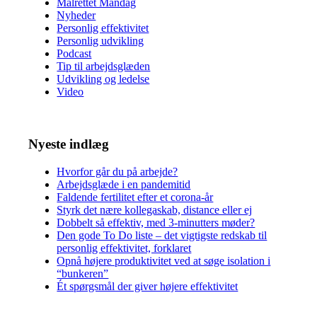
Målrettet Mandag
Nyheder
Personlig effektivitet
Personlig udvikling
Podcast
Tip til arbejdsglæden
Udvikling og ledelse
Video
Nyeste indlæg
Hvorfor går du på arbejde?
Arbejdsglæde i en pandemitid
Faldende fertilitet efter et corona-år
Styrk det nære kollegaskab, distance eller ej
Dobbelt så effektiv, med 3-minutters møder?
Den gode To Do liste – det vigtigste redskab til
personlig effektivitet, forklaret
Opnå højere produktivitet ved at søge isolation i
“bunkeren”
Ét spørgsmål der giver højere effektivitet