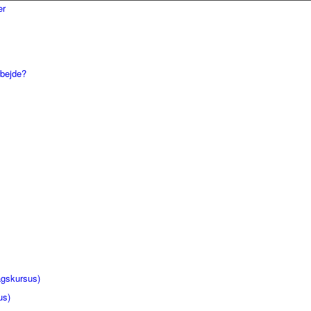
rbejde?
gskursus)
us)