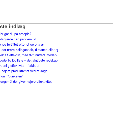
ste indlæg
for går du på arbejde?
jdsglæde i en pandemitid
nde fertilitet efter et corona-år
 det nære kollegaskab, distance eller ej
elt så effektiv, med 3-minutters møder?
gode To Do liste – det vigtigste redskab
ersonlig effektivitet, forklaret
 højere produktivitet ved at søge
tion i “bunkeren”
ørgsmål der giver højere effektivitet