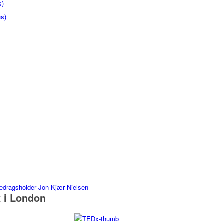
s)
us)
 i London