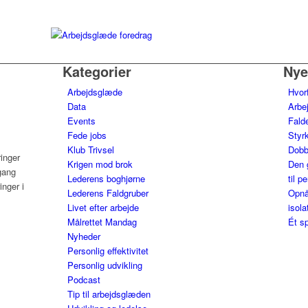
Kategorier
Nye
Arbejdsglæde
Hvor
Data
Arbe
Events
Falde
Fede jobs
Styrk
Klub Trivsel
Dobb
ringer
Krigen mod brok
Den 
gang
Lederens boghjørne
til p
nger i
Lederens Faldgruber
Opnå
Livet efter arbejde
isola
Målrettet Mandag
Ét sp
Nyheder
Personlig effektivitet
Personlig udvikling
Podcast
Tip til arbejdsglæden