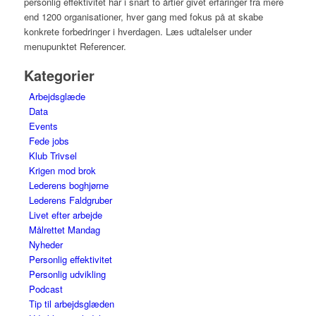
personlig effektivitet har i snart to årtier givet erfaringer fra mere
end 1200 organisationer, hver gang med fokus på at skabe
konkrete forbedringer i hverdagen. Læs udtalelser under
menupunktet Referencer.
Kategorier
Arbejdsglæde
Data
Events
Fede jobs
Klub Trivsel
Krigen mod brok
Lederens boghjørne
Lederens Faldgruber
Livet efter arbejde
Målrettet Mandag
Nyheder
Personlig effektivitet
Personlig udvikling
Podcast
Tip til arbejdsglæden