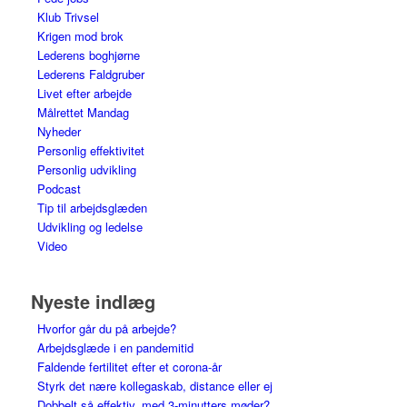
Klub Trivsel
Krigen mod brok
Lederens boghjørne
Lederens Faldgruber
Livet efter arbejde
Målrettet Mandag
Nyheder
Personlig effektivitet
Personlig udvikling
Podcast
Tip til arbejdsglæden
Udvikling og ledelse
Video
Nyeste indlæg
Hvorfor går du på arbejde?
Arbejdsglæde i en pandemitid
Faldende fertilitet efter et corona-år
Styrk det nære kollegaskab, distance eller ej
Dobbelt så effektiv, med 3-minutters møder?