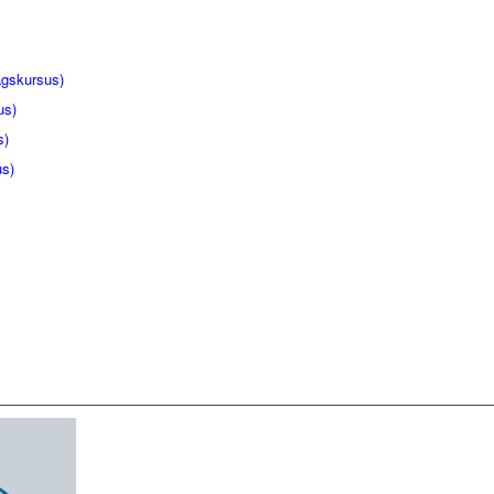
gskursus)
us)
s)
us)