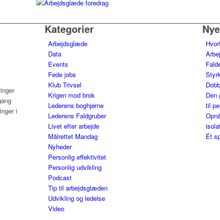
Kategorier
Nye
Arbejdsglæde
Hvor
Data
Arbe
Events
Falde
Fede jobs
Styrk
Klub Trivsel
Dobb
ringer
Krigen mod brok
Den 
gang
Lederens boghjørne
til p
nger i
Lederens Faldgruber
Opnå
Livet efter arbejde
isola
Målrettet Mandag
Ét sp
Nyheder
Personlig effektivitet
Personlig udvikling
Podcast
Tip til arbejdsglæden
Udvikling og ledelse
Video