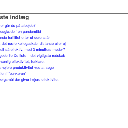
ste indlæg
for går du på arbejde?
jdsglæde i en pandemitid
nde fertilitet efter et corona-år
 det nære kollegaskab, distance eller ej
elt så effektiv, med 3-minutters møder?
gode To Do liste – det vigtigste redskab
ersonlig effektivitet, forklaret
 højere produktivitet ved at søge
tion i “bunkeren”
ørgsmål der giver højere effektivitet