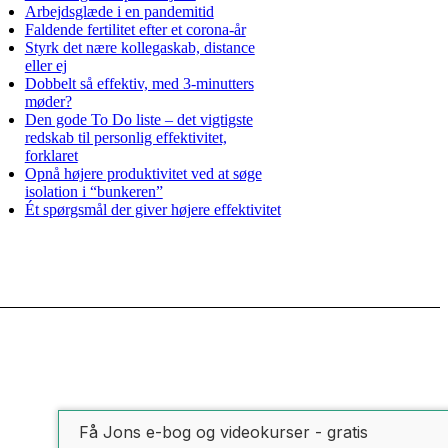
Arbejdsglæde i en pandemitid
Faldende fertilitet efter et corona-år
Styrk det nære kollegaskab, distance
eller ej
Dobbelt så effektiv, med 3-minutters
møder?
Den gode To Do liste – det vigtigste
redskab til personlig effektivitet,
forklaret
Opnå højere produktivitet ved at søge
isolation i “bunkeren”
Ét spørgsmål der giver højere effektivitet
Få Jons e-bog og videokurser - gratis