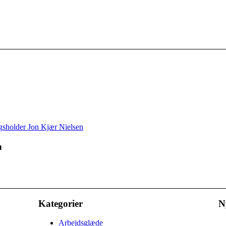
n
Kategorier
N
Arbejdsglæde