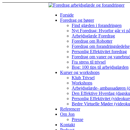
Forside
Foredrag og bøger
Find glæden i forandringen
Nyt Foredrag: Hvorfor går vi p
Arbejdsglæde Foredrag
Foredrag om Robotter
Foredrag om forandringsledelse
Personlig Effektivitet foredrag
Foredrag om vaner og vanebru
Fra stress til trivsel
Bog: 100 tips til arbejdsglæden
Kurser og workshops
Klub Trivsel
Workshops
Arbejdsglæde- ambassadøren (d
Den Effektive Hverdag (dagsku
Personlig Effektivitet (videokur
Bedre Virtuelle Møder (videoku
Referencer
Om Jon
Presse
Kontakt
Podcast