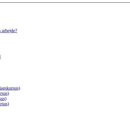
å arbejde?
d
agskursus)
rsus)
sus)
rsus)