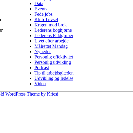
Data
Events
Fede jobs
å
Klub Trivsel
Krigen mod brok
r.
Lederens boghjørne
Lederens Faldgruber
Livet efter arbejde
Målrettet Mandag
Nyheder
Personlig effektivitet
Personlig udvikling
Podcast
Tip til arbejdsglæden
Udvikling og ledelse
Video
ld WordPress Theme by Kriesi