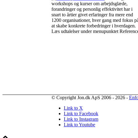
workshops og kurser om arbejdsglæde,
forandringer og personlig effektivitet har i
snart to årtier givet erfaringer fra mere end
1200 organisationer, hver gang med fokus p
at skabe konkrete forbedringer i hverdagen.
Læs udtalelser under menupunktet Reference
© Copyright Jon.dk ApS 2006 - 2026 -
Enfo
Link to X
Link to Facebook
Link to Instagram
Link to Youtube