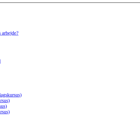
å arbejde?
d
agskursus)
rsus)
sus)
rsus)