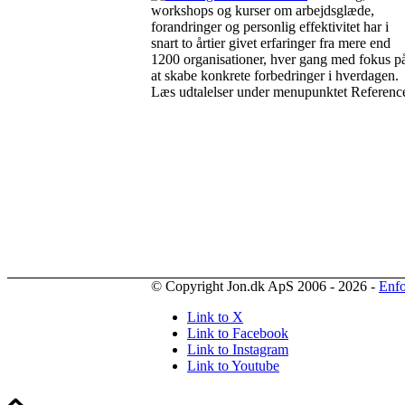
workshops og kurser om arbejdsglæde,
forandringer og personlig effektivitet har i
snart to årtier givet erfaringer fra mere end
1200 organisationer, hver gang med fokus p
at skabe konkrete forbedringer i hverdagen.
Læs udtalelser under menupunktet Reference
© Copyright Jon.dk ApS 2006 - 2026 -
Enfo
Link to X
Link to Facebook
Link to Instagram
Link to Youtube