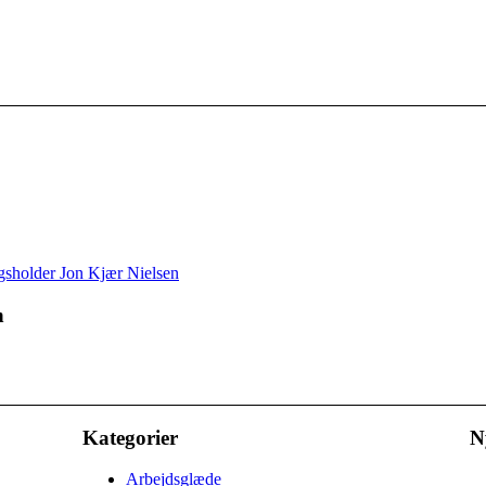
n
Kategorier
N
Arbejdsglæde