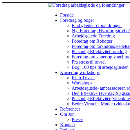
Forside
Foredrag og bøger
Find glæden i forandringen
Nyt Foredrag: Hvorfor går vi p
Arbejdsglæde Foredrag
Foredrag om Robotter
Foredrag om forandringsledelse
Personlig Effektivitet foredrag
Foredrag om vaner og vanebru
Fra stress til trivsel
Bog: 100 tips til arbejdsglæden
Kurser og workshops
Klub Trivsel
Workshops
Arbejdsglæde- ambassadøren (d
Den Effektive Hverdag (dagsku
Personlig Effektivitet (videokur
Bedre Virtuelle Møder (videoku
Referencer
Om Jon
Presse
Kontakt
Podcast