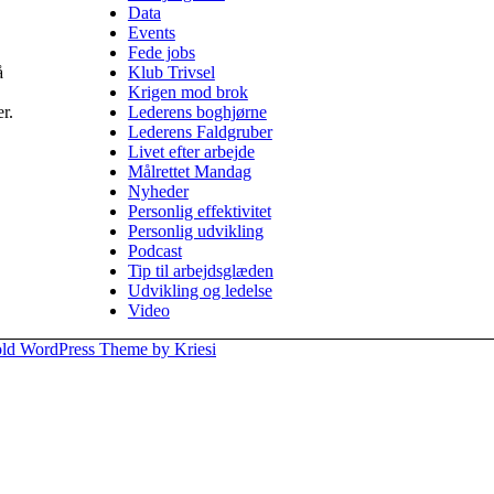
Data
Events
Fede jobs
å
Klub Trivsel
Krigen mod brok
r.
Lederens boghjørne
Lederens Faldgruber
Livet efter arbejde
Målrettet Mandag
Nyheder
Personlig effektivitet
Personlig udvikling
Podcast
Tip til arbejdsglæden
Udvikling og ledelse
Video
ld WordPress Theme by Kriesi