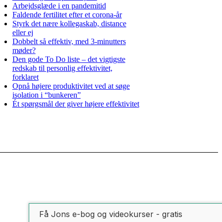
Arbejdsglæde i en pandemitid
Faldende fertilitet efter et corona-år
Styrk det nære kollegaskab, distance
eller ej
Dobbelt så effektiv, med 3-minutters
møder?
Den gode To Do liste – det vigtigste
redskab til personlig effektivitet,
forklaret
Opnå højere produktivitet ved at søge
isolation i “bunkeren”
Ét spørgsmål der giver højere effektivitet
Få Jons e-bog og videokurser - gratis