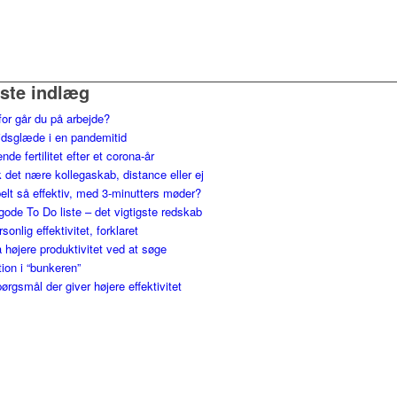
ste indlæg
for går du på arbejde?
jdsglæde i en pandemitid
nde fertilitet efter et corona-år
 det nære kollegaskab, distance eller ej
elt så effektiv, med 3-minutters møder?
gode To Do liste – det vigtigste redskab
ersonlig effektivitet, forklaret
 højere produktivitet ved at søge
tion i “bunkeren”
ørgsmål der giver højere effektivitet