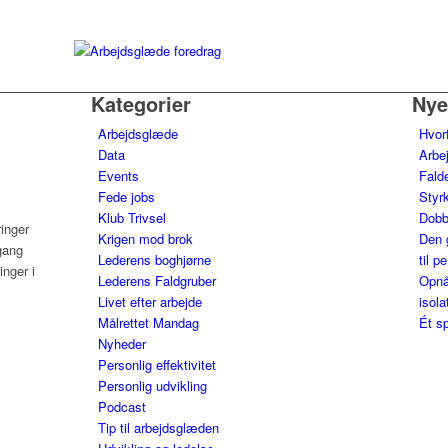
Kategorier
Nye
Arbejdsglæde
Hvor
Data
Arbe
Events
Falde
Fede jobs
Styrk
Klub Trivsel
Dobb
ringer
Krigen mod brok
Den 
gang
Lederens boghjørne
til p
nger i
Lederens Faldgruber
Opnå
Livet efter arbejde
isola
Målrettet Mandag
Ét sp
Nyheder
Personlig effektivitet
Personlig udvikling
Podcast
Tip til arbejdsglæden