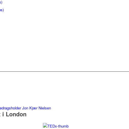
s)
us)
 i London