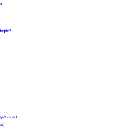
rbejde?
gskursus)
us)