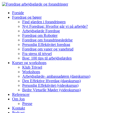
Forside
Foredrag og bøger
Find glæden i forandringen
Nyt Foredrag: Hvorfor går vi på arbejde?
Arbejdsglæde Foredrag
Foredrag om Robotter
Foredrag om forandringsledelse
Personlig Effektivitet foredrag
Foredrag om vaner og vanebrud
Fra stress til trivsel
Bog: 100 tips til arbejdsglæden
Kurser og workshops
Klub Trivsel
Workshops
Arbejdsglæde- ambassadøren (dagskursus)
Den Effektive Hverdag (dagskursus)
Personlig Effektivitet (videokursus)
Bedre Virtuelle Møder (videokursus)
Referencer
Om Jon
Presse
Kontakt
Podcast