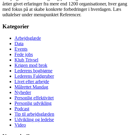
årtier givet erfaringer fra mere end 1200 organisationer, hver gang
med fokus på at skabe konkrete forbedringer i hverdagen. Læs
udtalelser under menupunktet Referencer.
Kategorier
Arbejdsglæde
Data
Events
Fede jobs
Klub Trivsel
Krigen mod brok
Lederens boghjørne
Lederens Faldgruber
Livet efter arbejde
Målrettet Mandag
Nyheder
Personlig effektivitet
Personlig udvikling
Podcast
Tip til arbejdsglæden
Udvikling og ledelse
Video