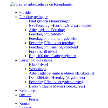
Forside
Foredrag og bøger
Find glæden i forandringen
Nyt Foredrag: Hvorfor går vi på arbejde?
Arbejdsglæde Foredrag
Foredrag om Robotter
Foredrag om forandringsledelse
Personlig Effektivitet foredrag
Foredrag om vaner og vanebrud
Fra stress til trivsel
Bog: 100 tips til arbejdsglæden
Kurser og workshops
Klub Trivsel
Workshops
Arbejdsglæde- ambassadøren (dagskursus)
Den Effektive Hverdag (dagskursus)
Personlig Effektivitet (videokursus)
Bedre Virtuelle Møder (videokursus)
Referencer
Om Jon
Presse
Kontakt
Podcast