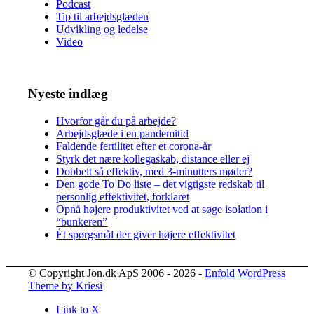
Podcast
Tip til arbejdsglæden
Udvikling og ledelse
Video
Nyeste indlæg
Hvorfor går du på arbejde?
Arbejdsglæde i en pandemitid
Faldende fertilitet efter et corona-år
Styrk det nære kollegaskab, distance eller ej
Dobbelt så effektiv, med 3-minutters møder?
Den gode To Do liste – det vigtigste redskab til
personlig effektivitet, forklaret
Opnå højere produktivitet ved at søge isolation i
“bunkeren”
Ét spørgsmål der giver højere effektivitet
© Copyright Jon.dk ApS 2006 - 2026 -
Enfold WordPress
Theme by Kriesi
Link to X