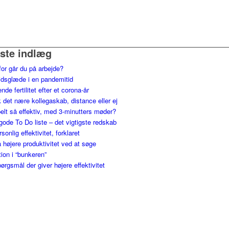
ste indlæg
for går du på arbejde?
jdsglæde i en pandemitid
nde fertilitet efter et corona-år
 det nære kollegaskab, distance eller ej
elt så effektiv, med 3-minutters møder?
gode To Do liste – det vigtigste redskab
ersonlig effektivitet, forklaret
 højere produktivitet ved at søge
tion i “bunkeren”
ørgsmål der giver højere effektivitet