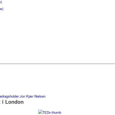
s)
us)
 i London