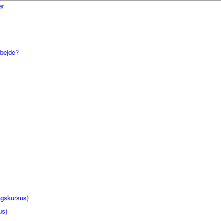
rbejde?
gskursus)
us)