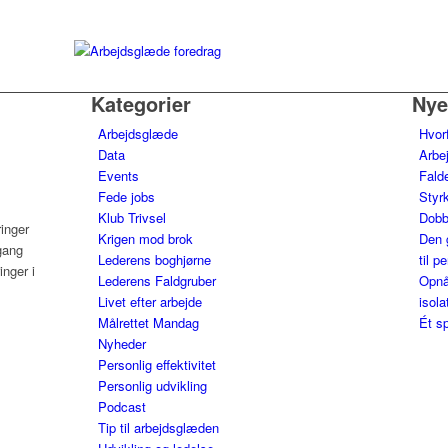
Kategorier
Nye
Arbejdsglæde
Hvor
Data
Arbe
Events
Falde
Fede jobs
Styrk
Klub Trivsel
Dobb
ringer
Krigen mod brok
Den 
gang
Lederens boghjørne
til p
nger i
Lederens Faldgruber
Opnå
Livet efter arbejde
isola
Målrettet Mandag
Ét sp
Nyheder
Personlig effektivitet
Personlig udvikling
Podcast
Tip til arbejdsglæden