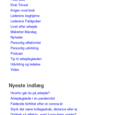
Klub Trivsel
Krigen mod brok
Lederens boghjørne
Lederens Faldgruber
Livet efter arbejde
Målrettet Mandag
Nyheder
Personlig effektivitet
Personlig udvikling
Podcast
Tip til arbejdsglæden
Udvikling og ledelse
Video
Nyeste indlæg
Hvorfor går du på arbejde?
Arbejdsglæde i en pandemitid
Faldende fertilitet efter et corona-år
Styrk det nære kollegaskab, distance eller ej
Dobbelt så effektiv, med 3-minutters møder?