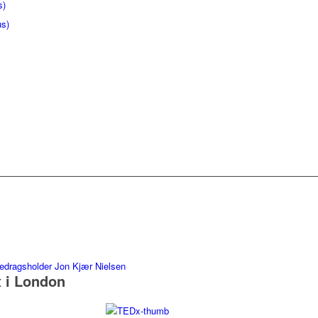
s)
us)
 i London