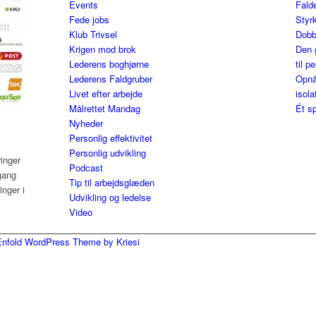
Events
Falde
Fede jobs
Styrk
Klub Trivsel
Dobb
Krigen mod brok
Den 
Lederens boghjørne
til p
Lederens Faldgruber
Opnå
Livet efter arbejde
isola
Målrettet Mandag
Ét sp
Nyheder
Personlig effektivitet
Personlig udvikling
ringer
Podcast
gang
Tip til arbejdsglæden
nger i
Udvikling og ledelse
Video
Enfold WordPress Theme by Kriesi