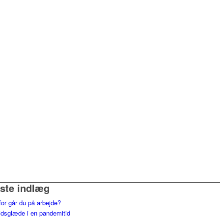
ste indlæg
for går du på arbejde?
jdsglæde i en pandemitid