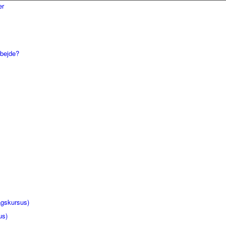
rbejde?
gskursus)
us)