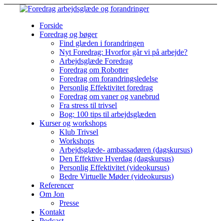
Forside
Foredrag og bøger
Find glæden i forandringen
Nyt Foredrag: Hvorfor går vi på arbejde?
Arbejdsglæde Foredrag
Foredrag om Robotter
Foredrag om forandringsledelse
Personlig Effektivitet foredrag
Foredrag om vaner og vanebrud
Fra stress til trivsel
Bog: 100 tips til arbejdsglæden
Kurser og workshops
Klub Trivsel
Workshops
Arbejdsglæde- ambassadøren (dagskursus)
Den Effektive Hverdag (dagskursus)
Personlig Effektivitet (videokursus)
Bedre Virtuelle Møder (videokursus)
Referencer
Om Jon
Presse
Kontakt
Podcast