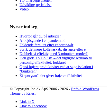
Tip til arbejdsglæden
Udvikling og ledelse
Video
Nyeste indlæg
Hvorfor går du på arbejde?
Arbejdsglæde i en pandemitid
Faldende fertilitet efter et corona-år
Styrk det nære kollegaskab, distance eller ej
Dobbelt så effektiv, med 3-minutters møder?
Den gode To Do liste – det vigtigste redskab til
personlig effektivitet, forklaret
Opnå højere produktivitet ved at søge isolation i
“bunkeren”
Ét spørgsmål der giver højere effektivitet
© Copyright Jon.dk ApS 2006 - 2026 -
Enfold WordPress
Theme by Kriesi
Link to X
Link to Facebook