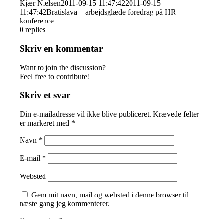
Kjær Nielsen
2011-09-15 11:47:42
2011-09-15
11:47:42
Bratislava – arbejdsglæde foredrag på HR
konference
0
replies
Skriv en kommentar
Want to join the discussion?
Feel free to contribute!
Skriv et svar
Din e-mailadresse vil ikke blive publiceret.
Krævede felter
er markeret med
*
Navn
*
E-mail
*
Websted
Gem mit navn, mail og websted i denne browser til
næste gang jeg kommenterer.