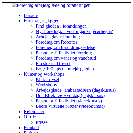
Forside
Foredrag og bøger
Find glæden i forandringen
Nyt Foredrag: Hvorfor går vi på arbejde?
Arbejdsglæde Foredrag
Foredrag om Robotter
Foredrag om forandringsledelse
Personlig Effektivitet foredrag
Foredrag om vaner og vanebrud
Fra stress til trivsel
Bog: 100 tips til arbejdsglæden
Kurser og workshops
Klub Trivsel
Workshops
Arbejdsglæde- ambassadøren (dagskursus)
Den Effektive Hverdag (dagskursus)
Personlig Effektivitet (videokursus)
Bedre Virtuelle Møder (videokursus)
Referencer
Om Jon
Presse
Kontakt
Podcast