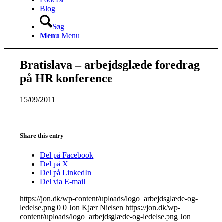
Blog
Søg
Menu
Menu
Bratislava – arbejdsglæde foredrag
på HR konference
15/09/2011
Share this entry
Del på Facebook
Del på X
Del på LinkedIn
Del via E-mail
https://jon.dk/wp-content/uploads/logo_arbejdsglæde-og-
ledelse.png
0
0
Jon Kjær Nielsen
https://jon.dk/wp-
content/uploads/logo_arbejdsglæde-og-ledelse.png
Jon