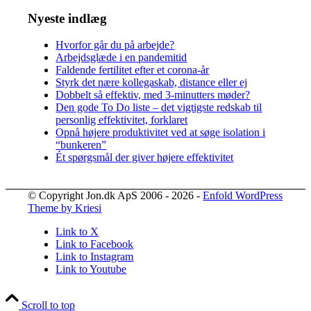
Nyeste indlæg
Hvorfor går du på arbejde?
Arbejdsglæde i en pandemitid
Faldende fertilitet efter et corona-år
Styrk det nære kollegaskab, distance eller ej
Dobbelt så effektiv, med 3-minutters møder?
Den gode To Do liste – det vigtigste redskab til
personlig effektivitet, forklaret
Opnå højere produktivitet ved at søge isolation i
“bunkeren”
Ét spørgsmål der giver højere effektivitet
© Copyright Jon.dk ApS 2006 - 2026 -
Enfold WordPress
Theme by Kriesi
Link to X
Link to Facebook
Link to Instagram
Link to Youtube
Scroll to top