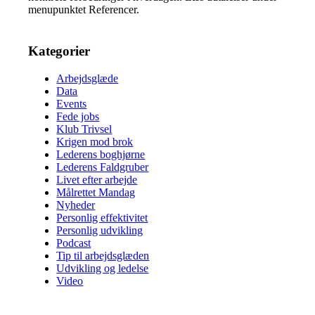
menupunktet Referencer.
Kategorier
Arbejdsglæde
Data
Events
Fede jobs
Klub Trivsel
Krigen mod brok
Lederens boghjørne
Lederens Faldgruber
Livet efter arbejde
Målrettet Mandag
Nyheder
Personlig effektivitet
Personlig udvikling
Podcast
Tip til arbejdsglæden
Udvikling og ledelse
Video