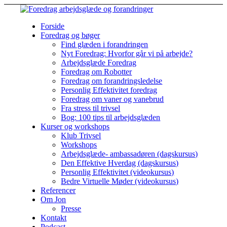
Forside
Foredrag og bøger
Find glæden i forandringen
Nyt Foredrag: Hvorfor går vi på arbejde?
Arbejdsglæde Foredrag
Foredrag om Robotter
Foredrag om forandringsledelse
Personlig Effektivitet foredrag
Foredrag om vaner og vanebrud
Fra stress til trivsel
Bog: 100 tips til arbejdsglæden
Kurser og workshops
Klub Trivsel
Workshops
Arbejdsglæde- ambassadøren (dagskursus)
Den Effektive Hverdag (dagskursus)
Personlig Effektivitet (videokursus)
Bedre Virtuelle Møder (videokursus)
Referencer
Om Jon
Presse
Kontakt
Podcast