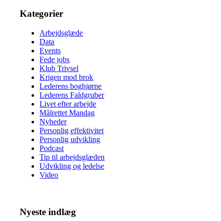
Kategorier
Arbejdsglæde
Data
Events
Fede jobs
Klub Trivsel
Krigen mod brok
Lederens boghjørne
Lederens Faldgruber
Livet efter arbejde
Målrettet Mandag
Nyheder
Personlig effektivitet
Personlig udvikling
Podcast
Tip til arbejdsglæden
Udvikling og ledelse
Video
Nyeste indlæg