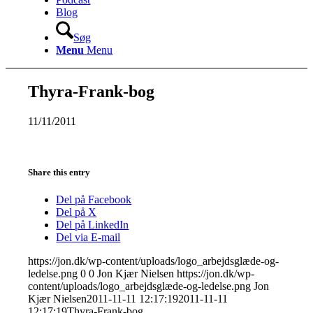
Blog
Søg
Menu
Menu
Thyra-Frank-bog
11/11/2011
Share this entry
Del på Facebook
Del på X
Del på LinkedIn
Del via E-mail
https://jon.dk/wp-content/uploads/logo_arbejdsglæde-og-
ledelse.png
0
0
Jon Kjær Nielsen
https://jon.dk/wp-
content/uploads/logo_arbejdsglæde-og-ledelse.png
Jon
Kjær Nielsen
2011-11-11 12:17:19
2011-11-11
12:17:19
Thyra-Frank-bog