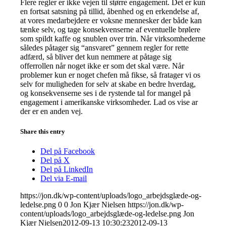
Flere regler er ikke vejen til større engagement. Det er kun
en fortsat satsning på tillid, åbenhed og en erkendelse af,
at vores medarbejdere er voksne mennesker der både kan
tænke selv, og tage konsekvenserne af eventuelle brølere
som spildt kaffe og snublen over trin. Når virksomhederne
således påtager sig “ansvaret” gennem regler for rette
adfærd, så bliver det kun nemmere at påtage sig
offerrollen når noget ikke er som det skal være. Når
problemer kun er noget chefen må fikse, så fratager vi os
selv for muligheden for selv at skabe en bedre hverdag,
og konsekvenserne ses i de rystende tal for mangel på
engagement i amerikanske virksomheder. Lad os vise ar
der er en anden vej.
Share this entry
Del på Facebook
Del på X
Del på LinkedIn
Del via E-mail
https://jon.dk/wp-content/uploads/logo_arbejdsglæde-og-
ledelse.png
0
0
Jon Kjær Nielsen
https://jon.dk/wp-
content/uploads/logo_arbejdsglæde-og-ledelse.png
Jon
Kjær Nielsen
2012-09-13 10:30:23
2012-09-13