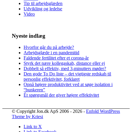
Tip til arbejdsglæden
Udvikling og ledelse
Video
Nyeste indlæg
Hvorfor går du på arbejde?
Arbejdsglæde i en pandemitid
Faldende fertilitet efter et corona-år
Styrk det nære kollegaskab, distance eller ej
Dobbelt så effektiv, med 3-minutters møder?
Den gode To Do liste – det vigtigste redskab til
personlig effektivitet, forklaret
Opnå højere produktivitet ved at søge isolation i
“bunkeren”
Ét spørgsmål der giver højere effektivitet
© Copyright Jon.dk ApS 2006 - 2026 -
Enfold WordPress
Theme by Kriesi
Link to X
Link to Facebook