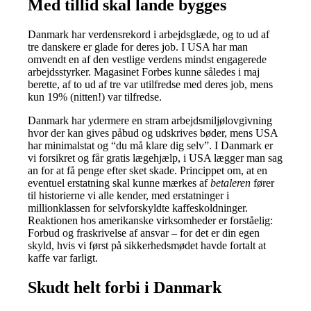
Med tillid skal lande bygges
Danmark har verdensrekord i arbejdsglæde, og to ud af
tre danskere er glade for deres job. I USA har man
omvendt en af den vestlige verdens mindst engagerede
arbejdsstyrker. Magasinet Forbes kunne således i maj
berette, af to ud af tre var utilfredse med deres job, mens
kun 19% (nitten!) var tilfredse.
Danmark har ydermere en stram arbejdsmiljølovgivning
hvor der kan gives påbud og udskrives bøder, mens USA
har minimalstat og “du må klare dig selv”. I Danmark er
vi forsikret og får gratis lægehjælp, i USA lægger man sag
an for at få penge efter sket skade. Princippet om, at en
eventuel erstatning skal kunne mærkes af
betaleren
fører
til historierne vi alle kender, med erstatninger i
millionklassen for selvforskyldte kaffeskoldninger.
Reaktionen hos amerikanske virksomheder er forståelig:
Forbud og fraskrivelse af ansvar – for det er din egen
skyld, hvis vi først på sikkerhedsmødet havde fortalt at
kaffe var farligt.
Skudt helt forbi i Danmark