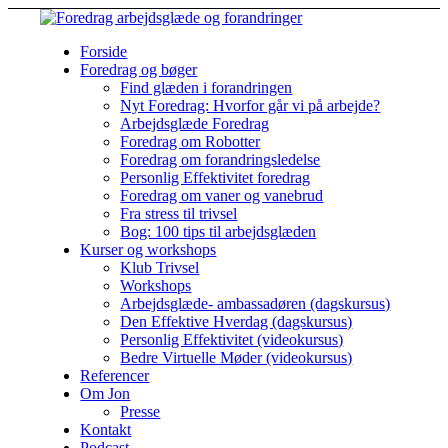
Forside
Foredrag og bøger
Find glæden i forandringen
Nyt Foredrag: Hvorfor går vi på arbejde?
Arbejdsglæde Foredrag
Foredrag om Robotter
Foredrag om forandringsledelse
Personlig Effektivitet foredrag
Foredrag om vaner og vanebrud
Fra stress til trivsel
Bog: 100 tips til arbejdsglæden
Kurser og workshops
Klub Trivsel
Workshops
Arbejdsglæde- ambassadøren (dagskursus)
Den Effektive Hverdag (dagskursus)
Personlig Effektivitet (videokursus)
Bedre Virtuelle Møder (videokursus)
Referencer
Om Jon
Presse
Kontakt
Podcast