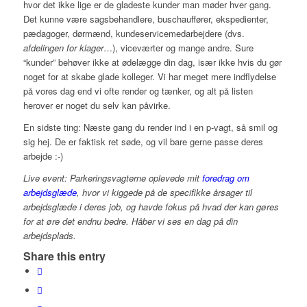
hvor det ikke lige er de gladeste kunder man møder hver gang.
Det kunne være sagsbehandlere, buschauffører, ekspedienter,
pædagoger, dørmænd, kundeservicemedarbejdere (dvs.
afdelingen for klager
…), viceværter og mange andre. Sure
“kunder” behøver ikke at ødelægge din dag, især ikke hvis du gør
noget for at skabe glade kolleger. Vi har meget mere indflydelse
på vores dag end vi ofte render og tænker, og alt på listen
herover er noget du selv kan påvirke.
En sidste ting: Næste gang du render ind i en p-vagt, så smil og
sig hej. De er faktisk ret søde, og vil bare gerne passe deres
arbejde :-)
Live event: Parkeringsvagterne oplevede mit
foredrag om
arbejdsglæde
, hvor vi kiggede på de specifikke årsager til
arbejdsglæde i deres job, og havde fokus på hvad der kan gøres
for at øre det endnu bedre. Håber vi ses en dag på din
arbejdsplads.
Share this entry