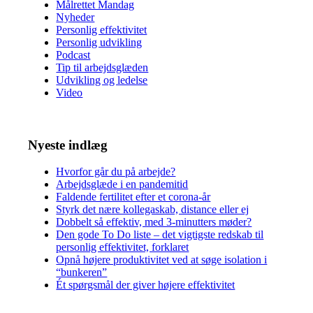
Målrettet Mandag
Nyheder
Personlig effektivitet
Personlig udvikling
Podcast
Tip til arbejdsglæden
Udvikling og ledelse
Video
Nyeste indlæg
Hvorfor går du på arbejde?
Arbejdsglæde i en pandemitid
Faldende fertilitet efter et corona-år
Styrk det nære kollegaskab, distance eller ej
Dobbelt så effektiv, med 3-minutters møder?
Den gode To Do liste – det vigtigste redskab til
personlig effektivitet, forklaret
Opnå højere produktivitet ved at søge isolation i
“bunkeren”
Ét spørgsmål der giver højere effektivitet