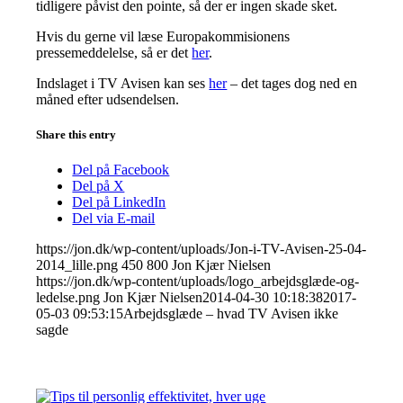
tidligere påvist den pointe, så der er ingen skade sket.
Hvis du gerne vil læse Europakommisionens
pressemeddelelse, så er det
her
.
Indslaget i TV Avisen kan ses
her
– det tages dog ned en
måned efter udsendelsen.
Share this entry
Del på Facebook
Del på X
Del på LinkedIn
Del via E-mail
https://jon.dk/wp-content/uploads/Jon-i-TV-Avisen-25-04-
2014_lille.png
450
800
Jon Kjær Nielsen
https://jon.dk/wp-content/uploads/logo_arbejdsglæde-og-
ledelse.png
Jon Kjær Nielsen
2014-04-30 10:18:38
2017-
05-03 09:53:15
Arbejdsglæde – hvad TV Avisen ikke
sagde