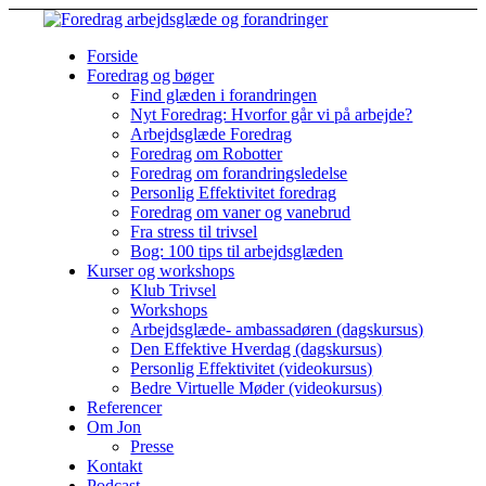
Forside
Foredrag og bøger
Find glæden i forandringen
Nyt Foredrag: Hvorfor går vi på arbejde?
Arbejdsglæde Foredrag
Foredrag om Robotter
Foredrag om forandringsledelse
Personlig Effektivitet foredrag
Foredrag om vaner og vanebrud
Fra stress til trivsel
Bog: 100 tips til arbejdsglæden
Kurser og workshops
Klub Trivsel
Workshops
Arbejdsglæde- ambassadøren (dagskursus)
Den Effektive Hverdag (dagskursus)
Personlig Effektivitet (videokursus)
Bedre Virtuelle Møder (videokursus)
Referencer
Om Jon
Presse
Kontakt
Podcast