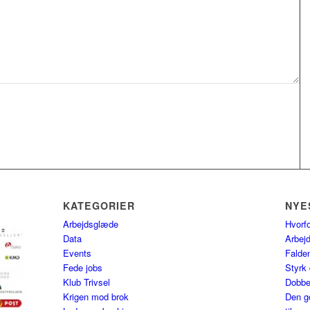
KATEGORIER
NYE
Arbejdsglæde
Hvorfo
Data
Arbej
Events
Falden
Fede jobs
Styrk 
Klub Trivsel
Dobbel
Krigen mod brok
Den go