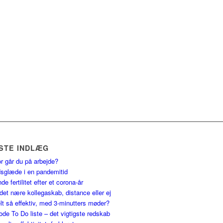
STE INDLÆG
r går du på arbejde?
dsglæde i en pandemitid
de fertilitet efter et corona-år
det nære kollegaskab, distance eller ej
t så effektiv, med 3-minutters møder?
de To Do liste – det vigtigste redskab