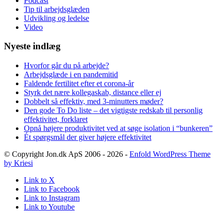
Podcast
Tip til arbejdsglæden
Udvikling og ledelse
Video
Nyeste indlæg
Hvorfor går du på arbejde?
Arbejdsglæde i en pandemitid
Faldende fertilitet efter et corona-år
Styrk det nære kollegaskab, distance eller ej
Dobbelt så effektiv, med 3-minutters møder?
Den gode To Do liste – det vigtigste redskab til personlig
effektivitet, forklaret
Opnå højere produktivitet ved at søge isolation i “bunkeren”
Ét spørgsmål der giver højere effektivitet
© Copyright Jon.dk ApS 2006 - 2026 -
Enfold WordPress Theme
by Kriesi
Link to X
Link to Facebook
Link to Instagram
Link to Youtube