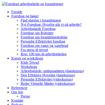
Forside
Foredrag og bøger
Find glæden i forandringen
Nyt Foredrag: Hvorfor går vi på arbejde?
Arbejdsglæde Foredrag
Foredrag om Robotter
Foredrag om forandringsledelse
Personlig Effektivitet foredrag
Foredrag om vaner og vanebrud
Fra stress til trivsel
Bog: 100 tips til arbejdsglæden
Kurser og workshops
Klub Trivsel
Workshops
Arbejdsglæde- ambassadøren (dagskursus)
Den Effektive Hverdag (dagskursus)
Personlig Effektivitet (videokursus)
Bedre Virtuelle Møder (videokursus)
Referencer
Om Jon
Presse
Kontakt
Podcast