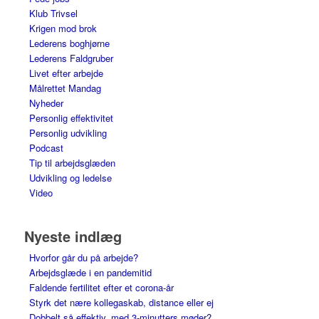
Klub Trivsel
Krigen mod brok
Lederens boghjørne
Lederens Faldgruber
Livet efter arbejde
Målrettet Mandag
Nyheder
Personlig effektivitet
Personlig udvikling
Podcast
Tip til arbejdsglæden
Udvikling og ledelse
Video
Nyeste indlæg
Hvorfor går du på arbejde?
Arbejdsglæde i en pandemitid
Faldende fertilitet efter et corona-år
Styrk det nære kollegaskab, distance eller ej
Dobbelt så effektiv, med 3-minutters møder?