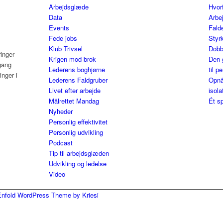
Arbejdsglæde
Hvor
Data
Arbe
Events
Falde
Fede jobs
Styrk
Klub Trivsel
Dobb
ringer
Krigen mod brok
Den 
gang
Lederens boghjørne
til p
nger i
Lederens Faldgruber
Opnå
Livet efter arbejde
isola
Målrettet Mandag
Ét sp
Nyheder
Personlig effektivitet
Personlig udvikling
Podcast
Tip til arbejdsglæden
Udvikling og ledelse
Video
Enfold WordPress Theme by Kriesi