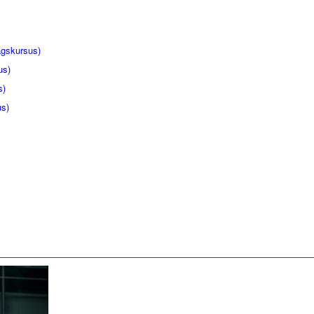
gskursus)
us)
s)
us)