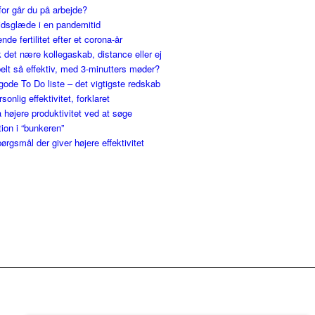
for går du på arbejde?
jdsglæde i en pandemitid
nde fertilitet efter et corona-år
 det nære kollegaskab, distance eller ej
elt så effektiv, med 3-minutters møder?
gode To Do liste – det vigtigste redskab
ersonlig effektivitet, forklaret
 højere produktivitet ved at søge
tion i “bunkeren”
ørgsmål der giver højere effektivitet