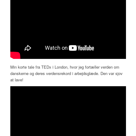
Min korte tale fra TEDx i London, hvor jeg fortæller verden om
danskerne og deres verdensrekord i arbejdsglæde. Den var sjov
at lave!