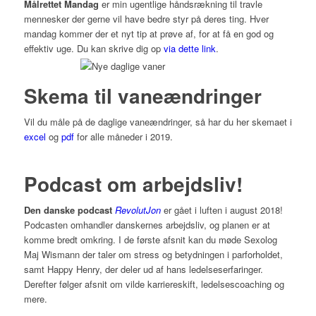
Målrettet Mandag
er min ugentlige håndsrækning til travle
mennesker der gerne vil have bedre styr på deres ting. Hver
mandag kommer der et nyt tip at prøve af, for at få en god og
effektiv uge. Du kan skrive dig op
via dette link
.
Skema til vaneændringer
Vil du måle på de daglige vaneændringer, så har du her skemaet i
excel
og
pdf
for alle måneder i 2019.
Podcast om arbejdsliv!
Den danske podcast
RevolutJon
er gået i luften i august 2018!
Podcasten omhandler danskernes arbejdsliv, og planen er at
komme bredt omkring. I de første afsnit kan du møde Sexolog
Maj Wismann der taler om stress og betydningen i parforholdet,
samt Happy Henry, der deler ud af hans ledelseserfaringer.
Derefter følger afsnit om vilde karriereskift, ledelsescoaching og
mere.