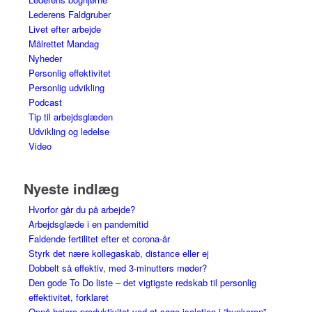
Lederens Faldgruber
Livet efter arbejde
Målrettet Mandag
Nyheder
Personlig effektivitet
Personlig udvikling
Podcast
Tip til arbejdsglæden
Udvikling og ledelse
Video
Nyeste indlæg
Hvorfor går du på arbejde?
Arbejdsglæde i en pandemitid
Faldende fertilitet efter et corona-år
Styrk det nære kollegaskab, distance eller ej
Dobbelt så effektiv, med 3-minutters møder?
Den gode To Do liste – det vigtigste redskab til personlig
effektivitet, forklaret
Opnå højere produktivitet ved at søge isolation i “bunkeren”