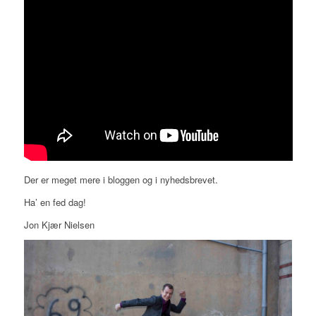
Der er meget mere i bloggen og i nyhedsbrevet.
Ha’ en fed dag!
Jon Kjær Nielsen