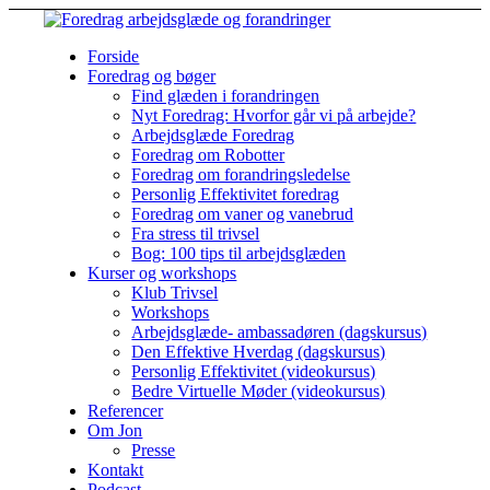
Forside
Foredrag og bøger
Find glæden i forandringen
Nyt Foredrag: Hvorfor går vi på arbejde?
Arbejdsglæde Foredrag
Foredrag om Robotter
Foredrag om forandringsledelse
Personlig Effektivitet foredrag
Foredrag om vaner og vanebrud
Fra stress til trivsel
Bog: 100 tips til arbejdsglæden
Kurser og workshops
Klub Trivsel
Workshops
Arbejdsglæde- ambassadøren (dagskursus)
Den Effektive Hverdag (dagskursus)
Personlig Effektivitet (videokursus)
Bedre Virtuelle Møder (videokursus)
Referencer
Om Jon
Presse
Kontakt
Podcast