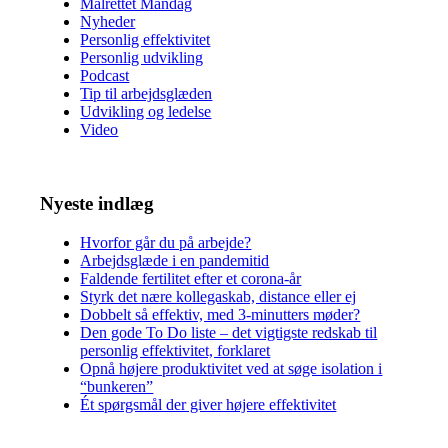
Målrettet Mandag
Nyheder
Personlig effektivitet
Personlig udvikling
Podcast
Tip til arbejdsglæden
Udvikling og ledelse
Video
Nyeste indlæg
Hvorfor går du på arbejde?
Arbejdsglæde i en pandemitid
Faldende fertilitet efter et corona-år
Styrk det nære kollegaskab, distance eller ej
Dobbelt så effektiv, med 3-minutters møder?
Den gode To Do liste – det vigtigste redskab til
personlig effektivitet, forklaret
Opnå højere produktivitet ved at søge isolation i
“bunkeren”
Ét spørgsmål der giver højere effektivitet