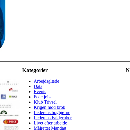
Kategorier
N
Arbejdsglæde
Data
Events
Fede jobs
Klub Trivsel
Krigen mod brok
Lederens boghjørne
Lederens Faldgruber
Livet efter arbejde
Målrettet Mandag