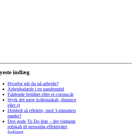
yeste indlæg
Hvorfor går du på arbejde?
Arbejdsglæde i en pandemitid
Faldende fertilitet efter et corona-år
Styrk det nære kollegaskab, distance
eller ej
Dobbelt så effektiv, med 3-minutters
møder?
Den gode To Do liste – det vigtigste
redskab til personlig effektivitet,
forklaret