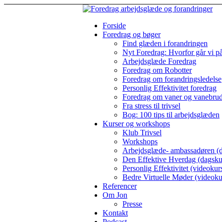
Forside
Foredrag og bøger
Find glæden i forandringen
Nyt Foredrag: Hvorfor går vi p
Arbejdsglæde Foredrag
Foredrag om Robotter
Foredrag om forandringsledelse
Personlig Effektivitet foredrag
Foredrag om vaner og vanebru
Fra stress til trivsel
Bog: 100 tips til arbejdsglæden
Kurser og workshops
Klub Trivsel
Workshops
Arbejdsglæde- ambassadøren (d
Den Effektive Hverdag (dagsku
Personlig Effektivitet (videokur
Bedre Virtuelle Møder (videoku
Referencer
Om Jon
Presse
Kontakt
Podcast