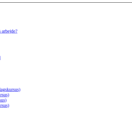
å arbejde?
d
agskursus)
rsus)
sus)
rsus)