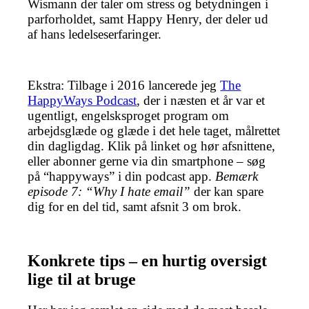
Wismann der taler om stress og betydningen i
parforholdet, samt Happy Henry, der deler ud
af hans ledelseserfaringer.
Ekstra: Tilbage i 2016 lancerede jeg
The
HappyWays Podcast
, der i næsten et år var et
ugentligt, engelsksproget program om
arbejdsglæde og glæde i det hele taget, målrettet
din dagligdag. Klik på linket og hør afsnittene,
eller abonner gerne via din smartphone – søg
på “happyways” i din podcast app.
Bemærk
episode 7: “Why I hate email”
der kan spare
dig for en del tid, samt afsnit 3 om brok.
Konkrete tips – en hurtig oversigt
lige til at bruge