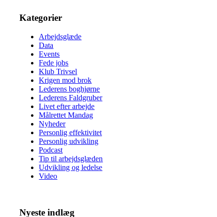
Kategorier
Arbejdsglæde
Data
Events
Fede jobs
Klub Trivsel
Krigen mod brok
Lederens boghjørne
Lederens Faldgruber
Livet efter arbejde
Målrettet Mandag
Nyheder
Personlig effektivitet
Personlig udvikling
Podcast
Tip til arbejdsglæden
Udvikling og ledelse
Video
Nyeste indlæg