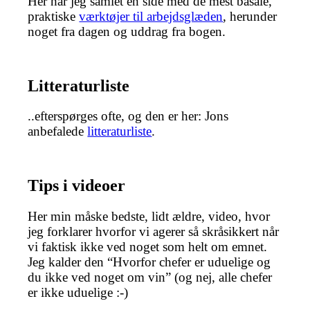
Her har jeg samlet en side med de mest basale,
praktiske
værktøjer til arbejdsglæden
, herunder
noget fra dagen og uddrag fra bogen.
Litteraturliste
..efterspørges ofte, og den er her: Jons
anbefalede
litteraturliste
.
Tips i videoer
Her min måske bedste, lidt ældre, video, hvor
jeg forklarer hvorfor vi agerer så skråsikkert når
vi faktisk ikke ved noget som helt om emnet.
Jeg kalder den “Hvorfor chefer er uduelige og
du ikke ved noget om vin” (og nej, alle chefer
er ikke uduelige :-)