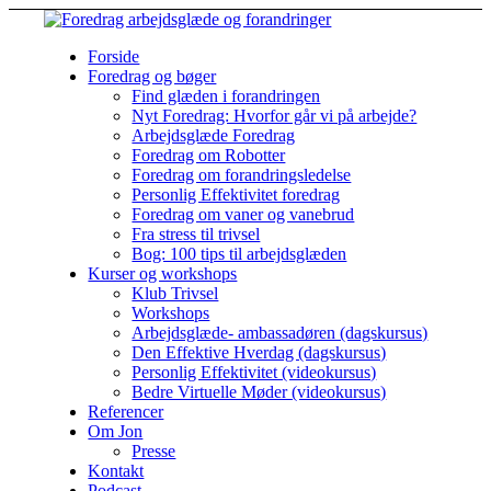
Forside
Foredrag og bøger
Find glæden i forandringen
Nyt Foredrag: Hvorfor går vi på arbejde?
Arbejdsglæde Foredrag
Foredrag om Robotter
Foredrag om forandringsledelse
Personlig Effektivitet foredrag
Foredrag om vaner og vanebrud
Fra stress til trivsel
Bog: 100 tips til arbejdsglæden
Kurser og workshops
Klub Trivsel
Workshops
Arbejdsglæde- ambassadøren (dagskursus)
Den Effektive Hverdag (dagskursus)
Personlig Effektivitet (videokursus)
Bedre Virtuelle Møder (videokursus)
Referencer
Om Jon
Presse
Kontakt
Podcast