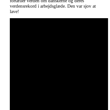
fortæller verden om danskerne og deres
verdensrekord i arbejdsglæde. Den var sjov at
lave!