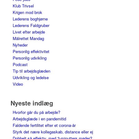
Klub Trivsel
Krigen mod brok
Lederens boghjørne
Lederens Faldgruber
Livet efter arbejde
Målrettet Mandag
Nyheder
Personlig effektivitet
Personlig udvikling
Podcast
Tip til arbejdsglæden
Udvikling og ledelse
Video
Nyeste indlæg
Hvorfor går du på arbejde?
Arbejdsglæde i en pandemitid
Faldende fertilitet efter et corona-år
Styrk det nære kollegaskab, distance eller ej
Dobbelt så effektiv, med 3-minutters møder?